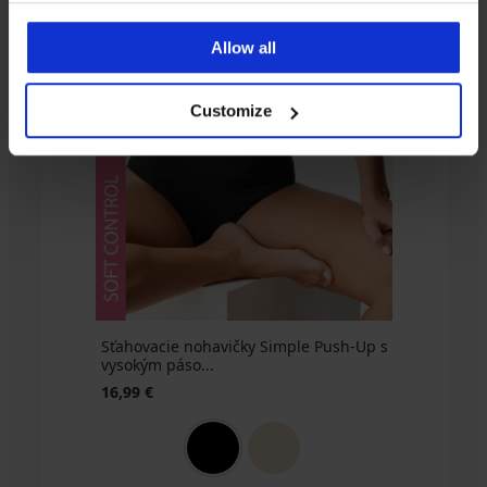
korzet
Ester
Allow all
37,09
€
27,82
Customize
€
kód
ALL25
Sťahovacie nohavičky Simple Push-Up s
vysokým páso...
16,99 €