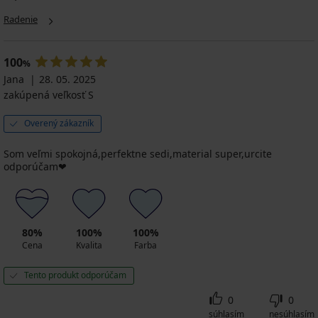
Radenie
100
%
Jana
28. 05. 2025
zakúpená veľkosť S
Overený zákazník
Som veľmi spokojná,perfektne sedi,material super,urcite
odporúčam❤️
80%
100%
100%
Cena
Kvalita
Farba
Tento produkt odporúčam
0
0
súhlasím
nesúhlasím