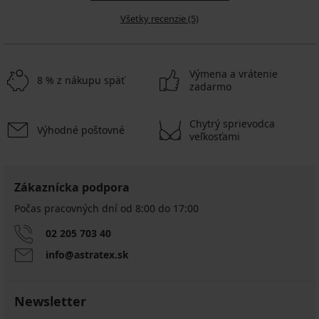
Všetky recenzie (5)
Výmena a vrátenie
8 % z nákupu späť
zadarmo
Chytrý sprievodca
Výhodné poštovné
veľkosťami
Zákaznícka podpora
Počas pracovných dní od 8:00 do 17:00
02 205 703 40
info@astratex.sk
Newsletter