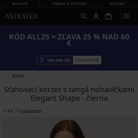
MAGAZÍN
VÝMENA A VRÁTENIE
KONTAKT
KÓD ALL25 = ZĽAVA 25 % NAD 60
€
NAKUPOVAŤ
14
H
38
M
28
S
Korzety
Sťahovací korzet s tangá nohavičkami
Elegant Shape - čierna
4,8
|
5
hodnotenie