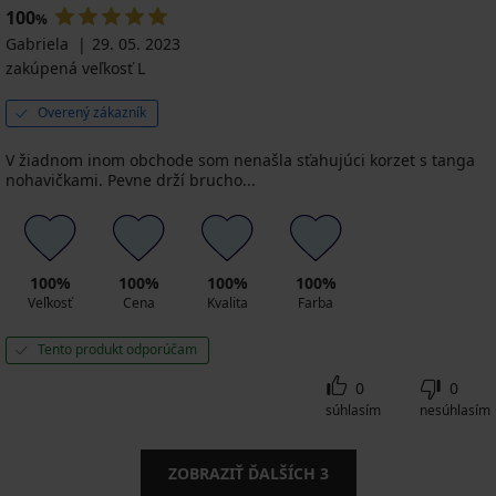
100
%
Gabriela
29. 05. 2023
zakúpená veľkosť L
Overený zákazník
V žiadnom inom obchode som nenašla sťahujúci korzet s tanga
nohavičkami. Pevne drží brucho...
100%
100%
100%
100%
Veľkosť
Cena
Kvalita
Farba
Tento produkt odporúčam
0
0
súhlasím
nesúhlasím
ZOBRAZIŤ ĎALŠÍCH
3