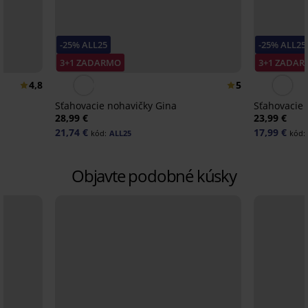
-25% ALL25
-25% ALL25
3+1 ZADARMO
3+1 ZADA
4,8
5
Sťahovacie nohavičky Gina
Sťahovacie 
28,99 €
23,99 €
21,74 €
17,99 €
kód:
ALL25
kód:
Objavte podobné kúsky