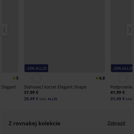
-25% ALL25
-25% ALL25
5
4,8
 Elegant
Sťahovací korzet Elegant Shape
Podprsenka
37,99 €
41,99 €
28,49 €
31,49 €
kód:
ALL25
kód:
Z rovnakej kolekcie
Zobraziť