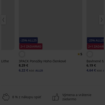
-25% ALL25
-25% ALL25
2+1 ZADARMO
2+1 ZADA
5
 Lithe
3PACK Ponožky Hoho členkové
Bavlnené ťa
8,29 €
6,19 €
6,22 €
4,64 €
kód:
ALL25
kód:
A
Výmena a vrátenie
8 % z nákupu späť
zadarmo