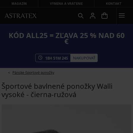
MAGAZÍN
VÝMENA A VRÁTENIE
KONTAKT
KÓD ALL25 = ZĽAVA 25 % NAD 60
€
NAKUPOVAŤ
18
H
51
M
23
S
Pánske športové ponožky
Športové bavlnené ponožky Walli
vysoké - čierna-ružová