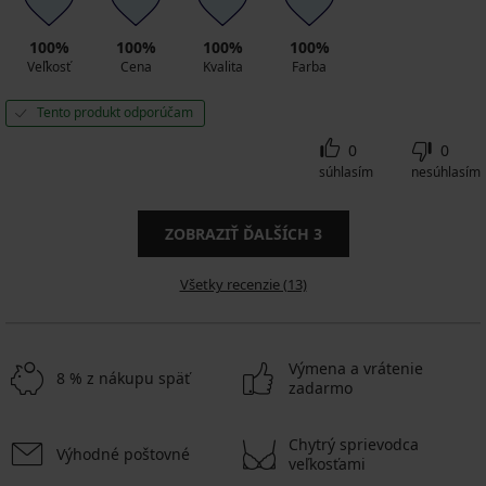
100%
100%
100%
100%
Veľkosť
Cena
Kvalita
Farba
Tento produkt odporúčam
0
0
súhlasím
nesúhlasím
ZOBRAZIŤ ĎALŠÍCH
3
Všetky recenzie (13)
Výmena a vrátenie
8 % z nákupu späť
zadarmo
Chytrý sprievodca
Výhodné poštovné
veľkosťami