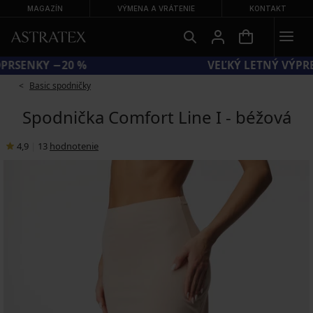
MAGAZÍN
VÝMENA A VRÁTENIE
KONTAKT
KÓD BRA20 = PODPRSENKY −20 %
Basic spodničky
Spodnička Comfort Line I - béžová
4,9
|
13
hodnotenie