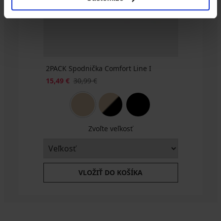
€
2PACK Spodnička Comfort Line I
15,49 €
30,99 €
Zvoľte veľkosť
VLOŽIŤ DO KOŠÍKA