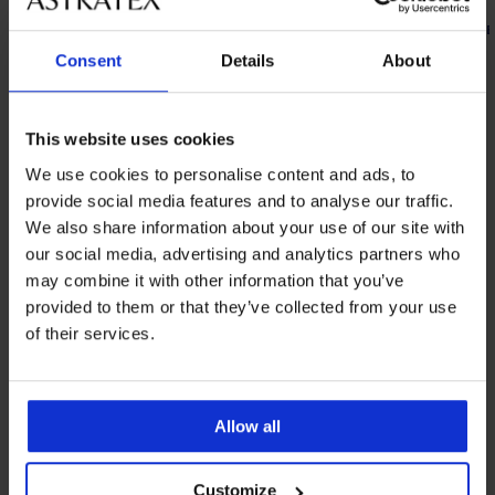
10,99 €
8,79 €
kód:
B
Consent
Details
About
Z rovnakej kolekcie
This website uses cookies
We use cookies to personalise content and ads, to
-50%
-50%
provide social media features and to analyse our traffic.
We also share information about your use of our site with
4,6
our social media, advertising and analytics partners who
may combine it with other information that you’ve
provided to them or that they’ve collected from your use
2
2
of their services.
PACK
PACK
Spodnička
Spodnička
Comfort
Comfort
Line
Line
II
20,50
Allow all
19,00
€
€
40,99
37,99
€
Customize