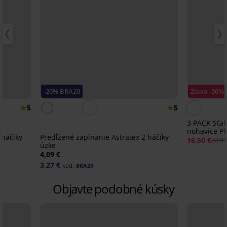
-20% BRA20
Zľava -50%
5
5
3 PACK Sťa
nohavice Pl
 háčiky
Predĺžené zapínanie Astratex 2 háčiky
16,50 €
32,99
úzke
4,09 €
3,27 €
kód:
BRA20
Objavte podobné kúsky