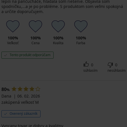
lepili na pančucháče, hľadala som riešenie. Objavila som
spodničku,...a je po probléme. S produktom som veľmi spokojná
a určite doporučujem.
100%
100%
100%
100%
Veľkosť
Cena
Kvalita
Farba
Tento produkt odporúčam
0
0
súhlasím
nesúhlasím
80
%
Dana
06. 02. 2026
zakúpená veľkosť M
Overený zákazník
Vynrany tovar je dobry a kvalitny