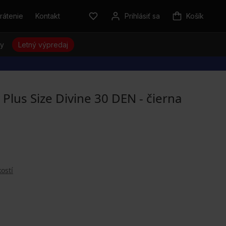
rátenie
Kontakt
Prihlásiť sa
Košík
sy
Letný výpredaj
lus Size Divine 30 DEN - čierna
ostí