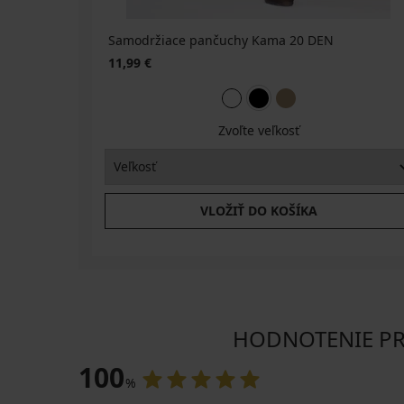
ALL25
ALL25
ALL25
Samodržiace pančuchy Kama 20 DEN
11,99 €
Zvoľte veľkosť
VLOŽIŤ DO KOŠÍKA
HODNOTENIE PRO
100
%