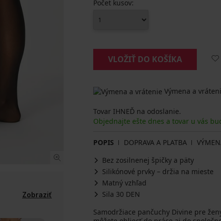
Počet kusov:
VLOŽIŤ DO KOŠÍKA
Výmena a vráteni
Tovar IHNEĎ na odoslanie.
Objednajte ešte dnes a tovar u vás bu
POPIS
DOPRAVA A PLATBA
VÝMEN
Bez zosilnenej špičky a päty
Silikónové prvky – držia na mieste
Matný vzhľad
Sila 30 DEN
Zobraziť
Samodržiace pančuchy Divine pre ženy
môžete obliecť do práce aj do spoločno