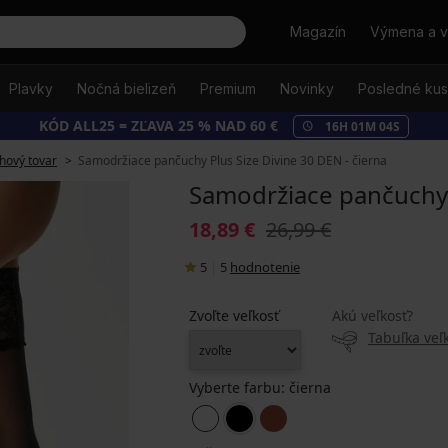
Hľadať
Magazín
Výmena a v
Plavky
Nočná bielizeň
Premium
Novinky
Posledné ku
KÓD ALL25 = ZĽAVA 25 % NAD 60 €
16
H
01
M
03
S
hový tovar
Samodržiace pančuchy Plus Size Divine 30 DEN - čierna
Samodržiace pančuchy P
18,89 €
26,99 €
5
|
5
hodnotenie
Zvoľte veľkosť
Akú veľkosť?
Tabuľka veľk
Vyberte farbu:
čierna