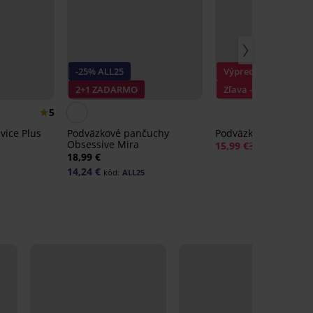
-25% ALL25
Výpredaj
2+1 ZADARMO
Zľava -50%
5
ice Plus
Podväzkové pančuchy
Podväzkový pás Ang
Obsessive Mira
15,99 €
31,99 €
18,99 €
14,24 €
kód:
ALL25