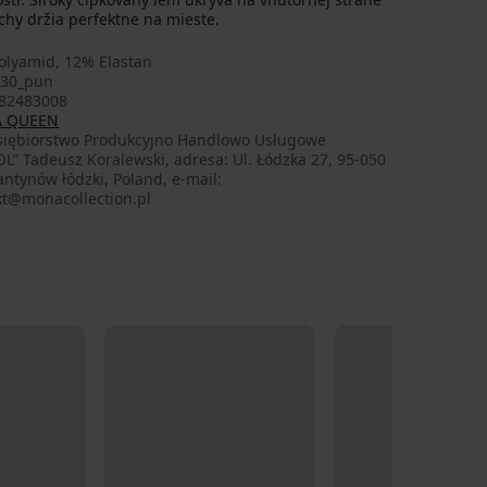
chy držia perfektne na mieste.
olyamid, 12% Elastan
e30_pun
82483008
 QUEEN
siębiorstwo Produkcyjno Handlowo Usługowe
L” Tadeusz Koralewski, adresa: Ul. Łódzka 27, 95-050
ntynów łódzki, Poland, e-mail:
kt@monacollection.pl