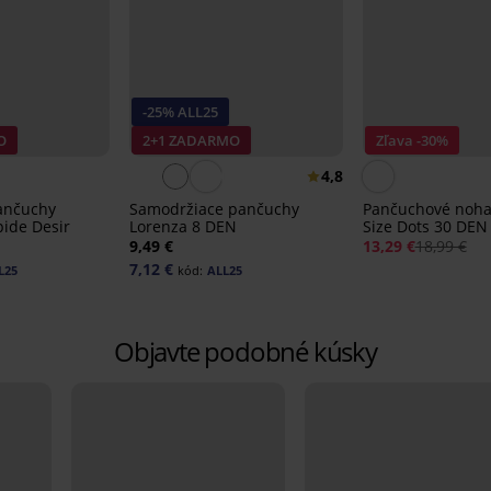
-25% ALL25
O
2+1 ZADARMO
Zľava -30%
4,8
ančuchy
Samodržiace pančuchy
Pančuchové nohav
ide Desir
Lorenza 8 DEN
Size Dots 30 DEN
9,49 €
13,29 €
18,99 €
7,12 €
L25
kód:
ALL25
Objavte podobné kúsky