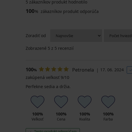
5 zákazníkov produkt hodnotilo
100
%
zákazníkov produkt odporúča
Zoradiť od
Zobrazené
5
z 5 recenzií
100
Petronela
17. 06. 2024
%
zakúpená veľkosť 9/10
Perfekne sedia a držia.
100%
100%
100%
100%
Veľkosť
Cena
Kvalita
Farba
Tento produkt odporúčam