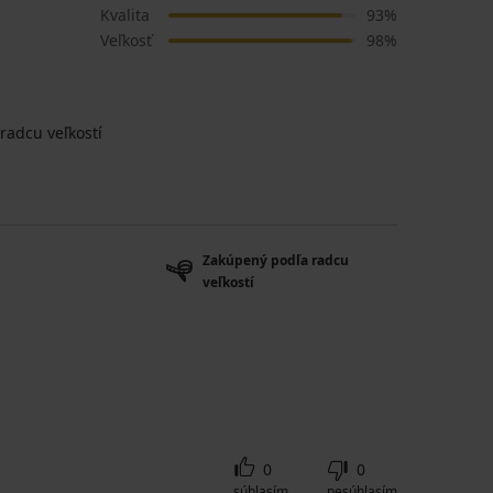
Kvalita
93%
Veľkosť
98%
radcu veľkostí
Zakúpený podľa radcu
veľkostí
0
0
súhlasím
nesúhlasím