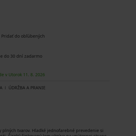
Pridať do obľúbených
e do 30 dní zadarmo
de v Utorok
11. 8.
2026
A
ÚDRŽBA A PRANIE
 plných tvarov. Hladké jednofarebné prevedenie si
sti. Široký čipkovaný lem ukrýva na vnútornej strane