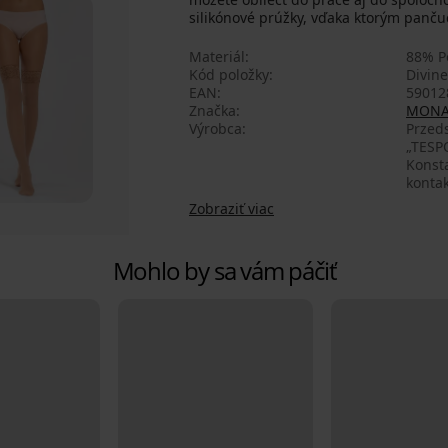
silikónové prúžky, vďaka ktorým panču
Materiál
88% P
Kód položky
Divin
EAN
59012
Značka
MONA
Výrobca
Przed
„TESPO
Konsta
konta
Zobraziť viac
Mohlo by sa vám páčiť