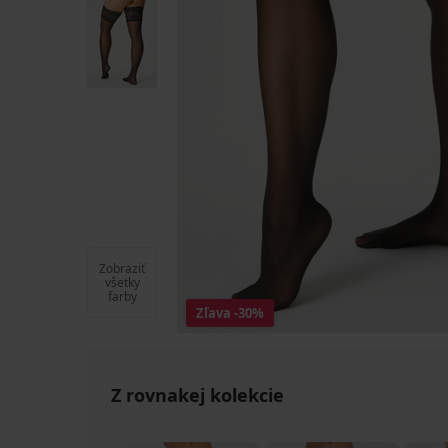
Zobraziť
všetky
farby
Zľava
-30%
Z rovnakej kolekcie