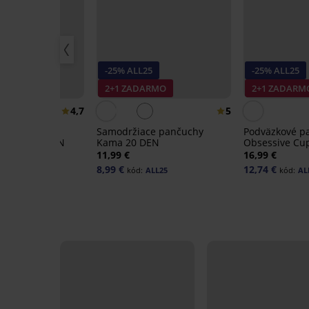
25
-25% ALL25
-25% ALL25
ARMO
2+1 ZADARMO
2+1 ZADARM
4,7
5
ce pančuchy
Samodržiace pančuchy
Podväzkové p
old On 40 DEN
Kama 20 DEN
Obsessive Cup
11,99 €
16,99 €
8,99 €
12,74 €
ALL25
kód:
ALL25
kód:
AL