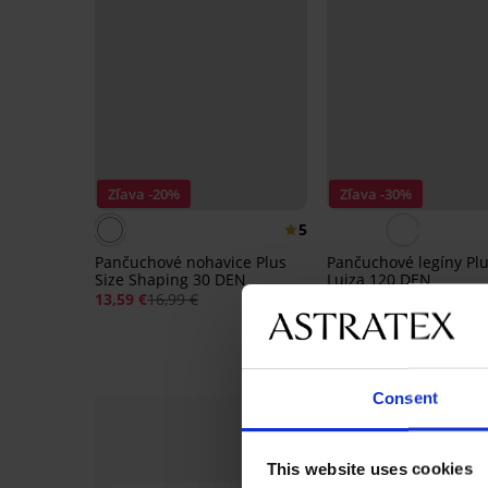
Zľava -20%
Zľava -30%
5
Pančuchové nohavice Plus
Pančuchové legíny Plu
Size Shaping 30 DEN
Luiza 120 DEN
13,59 €
16,99 €
14,69 €
20,99 €
Consent
This website uses cookies