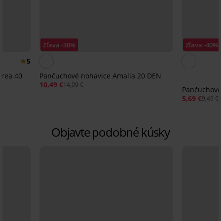
Zľava -30%
Zľava -40%
5
area 40
Pančuchové nohavice Amalia 20 DEN
10,49 €
14,99 €
Pančuchové
5,69 €
9,49 €
Objavte podobné kúsky