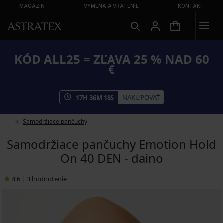
MAGAZÍN
VÝMENA A VRÁTENIE
KONTAKT
KÓD ALL25 = ZĽAVA 25 % NAD 60
€
NAKUPOVAŤ
17
H
36
M
17
S
Samodržiace pančuchy
Samodržiace pančuchy Emotion Hold
On 40 DEN - daino
4,6
|
3
hodnotenie