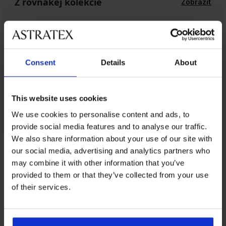
Z rovnakej kolekcie
Zobraziť
Consent
Details
About
This website uses cookies
We use cookies to personalise content and ads, to
provide social media features and to analyse our traffic.
We also share information about your use of our site with
our social media, advertising and analytics partners who
Z rovnakej kolekcie
may combine it with other information that you’ve
provided to them or that they’ve collected from your use
+1 ZADARMO
2+1 ZADARMO
2+1 ZADARMO
of their services.
%
5 % ALL25
-30%
Výpredaj
-30%
-20%
Výpredaj
-25 % ALL25
-25 % ALL25
-30%
-30%
5
4,8