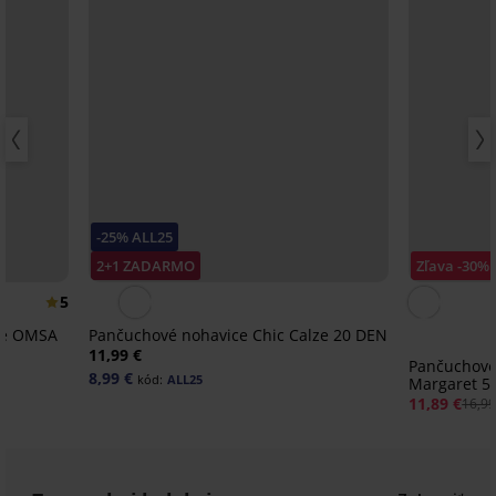
-25% ALL25
2+1 ZADARMO
Zľava -30%
5
ce OMSA
Pančuchové nohavice Chic Calze 20 DEN
11,99 €
Pančuchové 
8,99 €
kód:
ALL25
Margaret 5
11,89 €
16,99