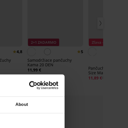
2+1 ZADARMO
Zľava -30%
4,8
5
čuchy
Samodržiace pančuchy
Kama 20 DEN
Pančuchové nohavic
11,99 €
Size Margaret 50 DE
11,89 €
16,99 €
About