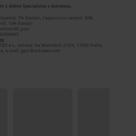
z dielne špecialistov z Astratexu.
olyamid, 7% Elastan, Cappuccino variant: 90%
mid, 10% Elastan
otionH40_pun
92600045
ex
TEX a.s., adresa: Na Maninách 315/4, 17000 Praha,
ia, e-mail: gpsr@astratex.com