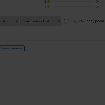
2
0x
1
0x
Zakúpený podľa 
Overený zákazník