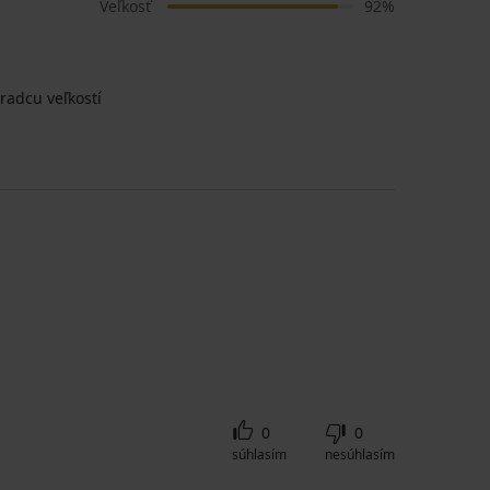
Veľkosť
92%
radcu veľkostí
0
0
súhlasím
nesúhlasím