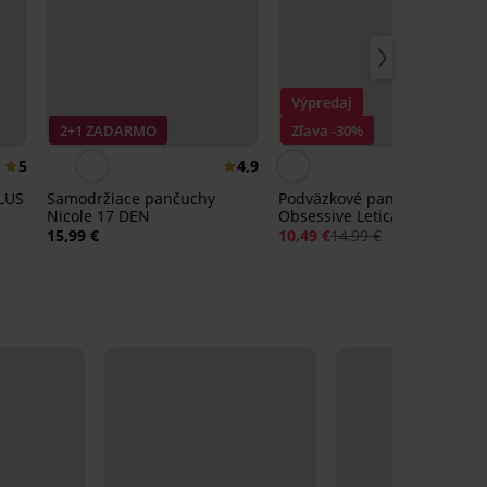
Výpredaj
2+1 ZADARMO
Zľava -30%
5
4,9
LUS
Samodržiace pančuchy
Podväzkové pančuchy
N
Nicole 17 DEN
Obsessive Letica
15,99 €
10,49 €
14,99 €