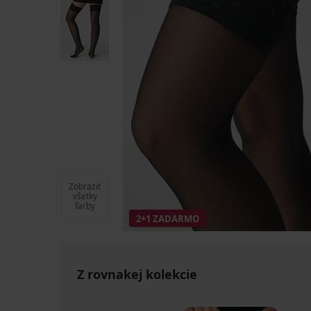
Zobraziť
všetky
farby
2+1 ZADARMO
Z rovnakej kolekcie