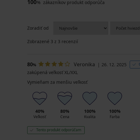
100
%
zákazníkov produkt odporúča
Zoradiť od
Zobrazené
3
z 3 recenzií
80
Veronika
26. 12. 2025
%
zakúpená veľkosť XL/XXL
Vymieňam za menšiu veľkosť
40%
80%
100%
100%
Veľkosť
Cena
Kvalita
Farba
Tento produkt odporúčam