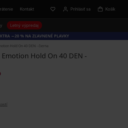
rátenie
Kontakt
Prihlásiť sa
Košík
sy
Letný výpredaj
EXTRA −20 % NA ZĽAVNENÉ PLAVKY
tion Hold On 40 DEN - čierna
 Emotion Hold On 40 DEN -
O
ostí