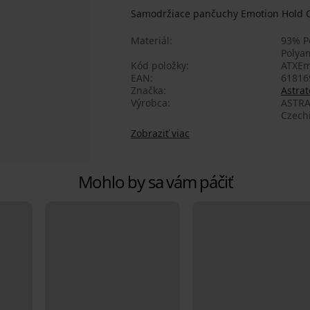
Samodržiace pančuchy Emotion Hold On 
Materiál
93% P
Polya
Kód položky
ATXEm
EAN
61816
Značka
Astrat
Výrobca
ASTRA
Czech
Zobraziť viac
Mohlo by sa vám páčiť