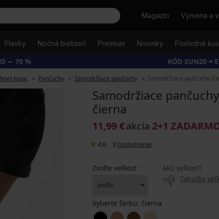
Hľadať
Magazín
Výmena a v
Plavky
Nočná bielizeň
Premium
Novinky
Posledné ku
O − 70 %
KÓD SUN20 = 
hový tovar
Pančuchy
Samodržiace pančuchy
Samodržiace pančuchy Emo
Samodržiace pančuchy
čierna
11,99 €
akcia
2+1 ZADARM
4,6
|
3
hodnotenie
Zvoľte veľkosť
Akú veľkosť?
Tabuľka veľk
Vyberte farbu:
čierna