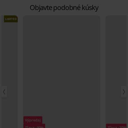
Objavte podobné kúsky
LIMITED
Výpredaj
Zľava -30%
Zľava -20%