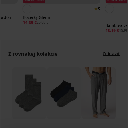
5
Gordon
Boxerky Glenn
14,69 €
20,99 €
Bambusové 
15,19 €
18,99
Z rovnakej kolekcie
Zobraziť