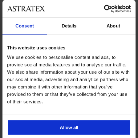
Z rovnakej kolekcie
Consent
Details
About
-20%
ED
This website uses cookies
We use cookies to personalise content and ads, to
Pánske
PREMIUM
provide social media features and to analyse our traffic.
bavlnené
Pánske
pyžamové
We also share information about your use of our site with
Pánske
pyžamové
šortky
our social media, advertising and analytics partners who
bambusové
šortky
MEN-
pyžamové
Calvin
may combine it with other information that you’ve
A
šortky
Klein
Isaac
provided to them or that they’ve collected from your use
MEN-
II
24,99
A
of their services.
39,99
€
Joseph
€
22,99
49,99
€
€
Allow all