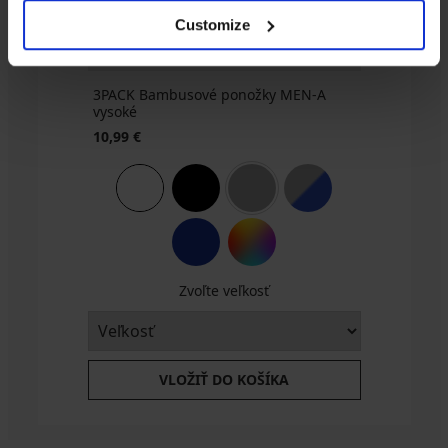
Customize
3PACK Bambusové ponožky MEN-A
vysoké
10,99 €
Zvoľte veľkosť
VLOŽIŤ DO KOŠÍKA