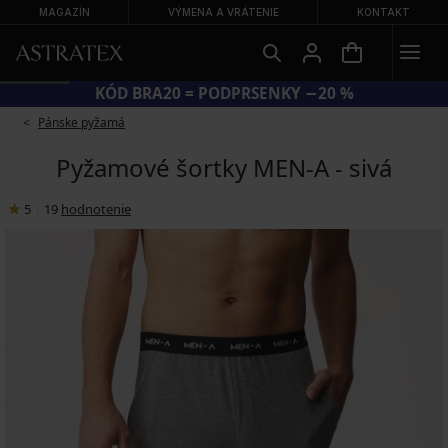
MAGAZÍN
VÝMENA A VRÁTENIE
KONTAKT
KÓD BRA20 = PODPRSENKY −20 %
Pánske pyžamá
Pyžamové šortky MEN-A - sivá
5
|
19
hodnotenie