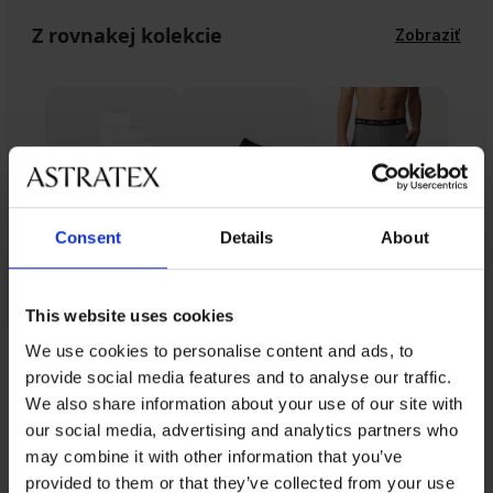
Z rovnakej kolekcie
Zobraziť
Consent
Details
About
This website uses cookies
We use cookies to personalise content and ads, to
Z rovnakej kolekcie
provide social media features and to analyse our traffic.
We also share information about your use of our site with
our social media, advertising and analytics partners who
may combine it with other information that you’ve
Výpredaj
-25 % ALL25
-25 % ALL25
-50%
ED
provided to them or that they’ve collected from your use