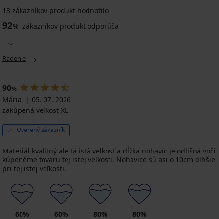
13 zákazníkov produkt hodnotilo
92
%
zákazníkov produkt odporúča
Radenie
90
%
Mária
05. 07. 2026
zakúpená veľkosť XL
Overený zákazník
Materiál kvalitný ale tá istá velkosť a dĺžka nohavíc je odlišná voči
kúpenéme tovaru tej istej veľkosti. Nohavice sú asi o 10cm dlhšie
pri tej istej veľkosti.
60%
60%
80%
80%