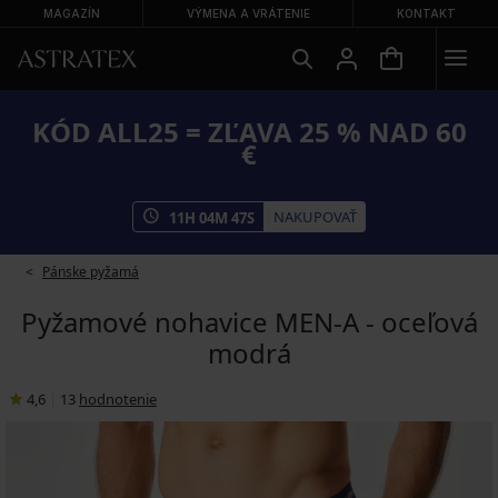
MAGAZÍN
VÝMENA A VRÁTENIE
KONTAKT
KÓD ALL25 = ZĽAVA 25 % NAD 60
€
NAKUPOVAŤ
11
H
04
M
46
S
Pánske pyžamá
Pyžamové nohavice MEN-A - oceľová
modrá
4,6
|
13
hodnotenie