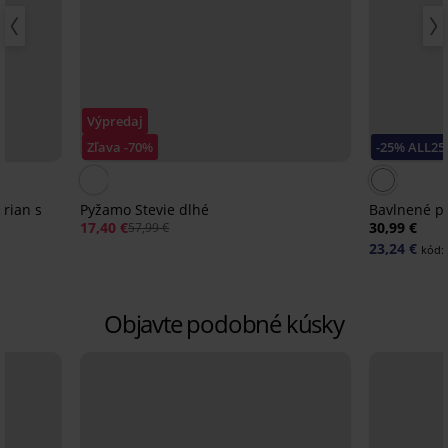
Výpredaj
Zľava -70%
-25% ALL25
rian s
Pyžamo Stevie dlhé
Bavlnené py
17,40 €
30,99 €
57,99 €
23,24 €
kód:
Objavte podobné kúsky