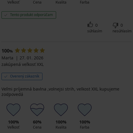
Veľkosť
Cena
Kvalita
Farba
Tento produkt odporúčam
0
0
súhlasím
nesúhlasím
100
%
Marta
27. 01. 2026
zakúpená veľkosť XXL
Overený zákazník
Veľmi príjemná bavlna ,volnejsi strih, velkost XXL kupujeme
zodpovedá
100%
60%
100%
100%
Veľkosť
Cena
Kvalita
Farba