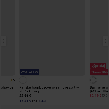
Výpredaj
-25% ALL25
Zľava -30%
5
nohavice
Pánske bambusové pyžamové šortky
Bavlnené p
MEN-A Joseph
JACLuc dlh
22,99 €
32,19 €
45,99
17,24 €
kód:
ALL25