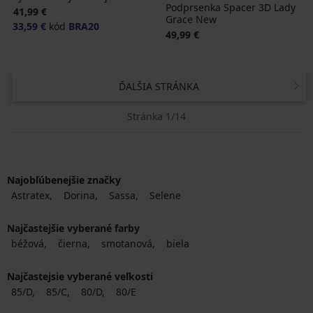
Podprsenka Spacer 3D Lady
41,99 €
Grace New
33,59 €
kód
BRA20
49,99 €
ĎALŠIA STRÁNKA
Stránka 1/14
Najobľúbenejšie značky
Astratex
Dorina
Sassa
Selene
Najčastejšie vyberané farby
béžová
čierna
smotanová
biela
Najčastejsie vyberané veľkosti
85/D
85/C
80/D
80/E