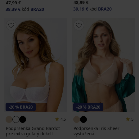
48,99 €
47,99 €
39,19 €
kód
BRA20
38,39 €
kód
BRA20
-20 % BRA20
-20 % BRA20
4,5
5
Podprsenka Grand Bardot
Podprsenka Iris Sheer
pre extra guľatý dekolt
vystužená