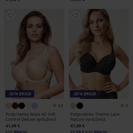
-20 % BRA20
-20 % BRA20
4,9
5
Podprsenka Maia 4D Soft
Podprsenka Themis Lace
Control Deluxe vystužená
Nature vystužená
41,99 €
41,99 €
kód
BRA20
33,59 €
kód
BRA20