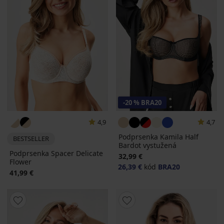
-20 % BRA20
4,9
4,7
Podprsenka Kamila Half
BESTSELLER
Bardot vystužená
Podprsenka Spacer Delicate
32,99 €
Flower
26,39 €
kód
BRA20
41,99 €