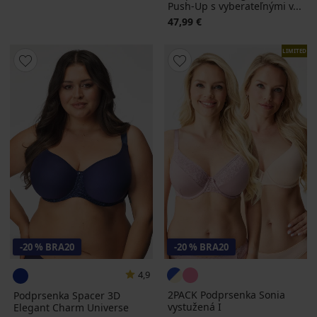
Push-Up s vyberateľnými v...
47,99 €
LIMITED
-20 % BRA20
-20 % BRA20
4,9
2PACK Podprsenka Sonia
Podprsenka Spacer 3D
vystužená I
Elegant Charm Universe