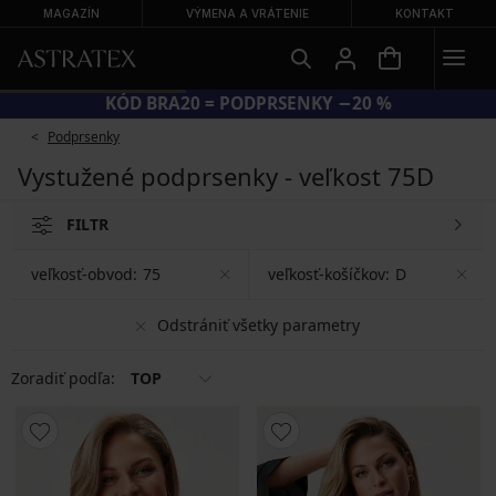
MAGAZÍN
VÝMENA A VRÁTENIE
KONTAKT
KÓD BRA20 = PODPRSENKY −20 %
Podprsenky
Vystužené podprsenky - veľkost 75D
FILTR
veľkosť-obvod:
75
veľkosť-košíčkov:
D
Odstrániť všetky parametry
Zoradiť podľa:
TOP