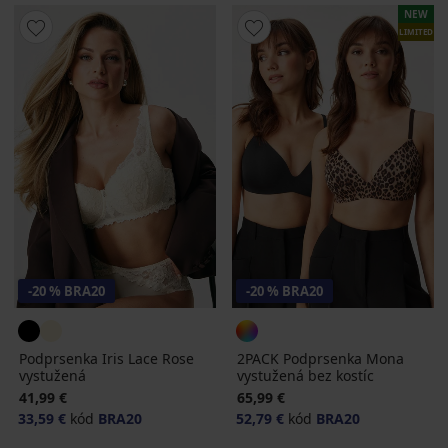
NEW
LIMITED
-20 % BRA20
-20 % BRA20
Podprsenka Iris Lace Rose
2PACK Podprsenka Mona
vystužená
vystužená bez kostíc
41,99 €
65,99 €
33,59 €
kód
BRA20
52,79 €
kód
BRA20