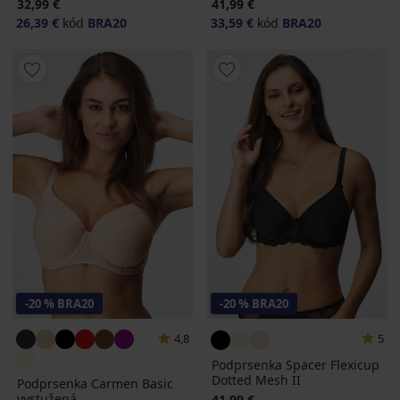
32,99 €
41,99 €
26,39 €
kód
BRA20
33,59 €
kód
BRA20
-20 % BRA20
-20 % BRA20
4,8
5
Podprsenka Spacer Flexicup
Dotted Mesh II
Podprsenka Carmen Basic
vystužená
41,99 €