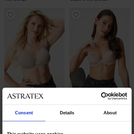
-20 % BRA20
-20 % BRA20
4,9
Consent
Details
About
Podprsenka Spacer Monica
Podprsenka Sweet s
vystužená bez kostíc
vyberateľnými vypchávkami
41,99 €
37,99 €
33,59 €
kód
BRA20
30,39 €
kód
BRA20
This website uses cookies