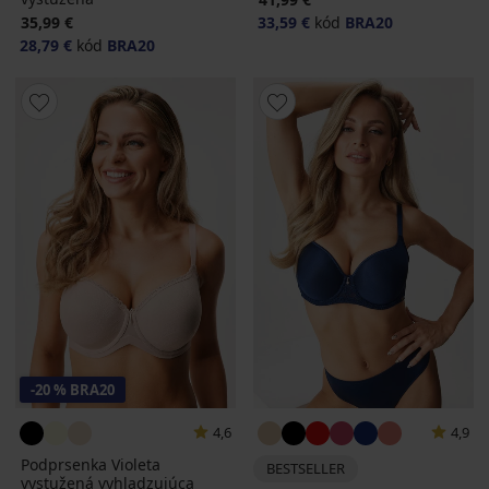
35,99 €
33,59 €
kód
BRA20
28,79 €
kód
BRA20
-20 % BRA20
4,6
4,9
Podprsenka Violeta
BESTSELLER
vystužená vyhladzujúca