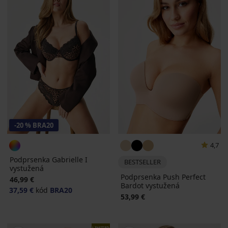
-20 % BRA20
4,7
Podprsenka Gabrielle I
BESTSELLER
vystužená
Podprsenka Push Perfect
46,99 €
Bardot vystužená
37,59 €
kód
BRA20
53,99 €
LIMITED