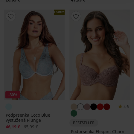
LIMITED
-30%
4,6
Podprsenka Coco Blue
vystužená Plunge
BESTSELLER
Zľava
Pôvodná cena
46,19 €
65,99 €
Podprsenka Elegant Charm