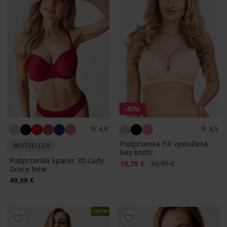
-40%
4,9
4,5
Podprsenka Fili vystužená
BESTSELLER
bez kostíc
Podprsenka Spacer 3D Lady
Zľava
Pôvodná cena
19,79 €
32,99 €
Grace New
49,99 €
LIMITED