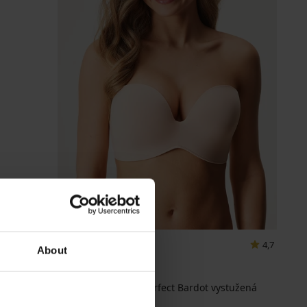
4,7
About
BESTSELLER
Podprsenka Push Perfect Bardot vystužená
53,99 €