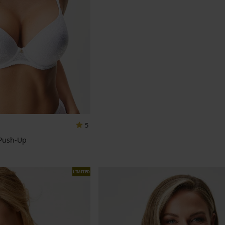
5
 Push-Up
LIMITED