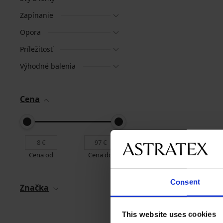
Zapínanie
Opora
Príležitosť
Výhodné balenia
Cena
Cena od
Cena do
Consent
Značka
This website uses cookies