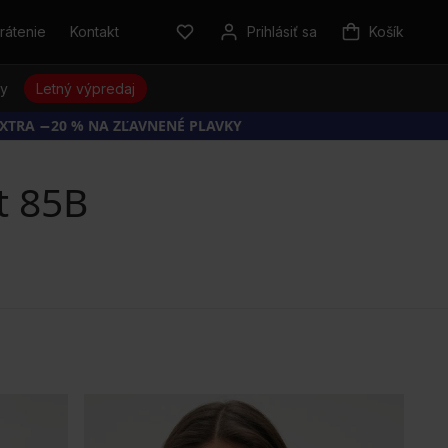
rátenie
Kontakt
Prihlásiť sa
Košík
sy
Letný výpredaj
EXTRA −20 % NA ZĽAVNENÉ PLAVKY
t 85B