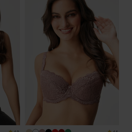
4,9
4,6