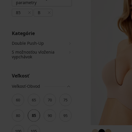
parametry
85
B
Kategórie
Double Push-Up
S možnosťou vloženia
vypchávok
Veľkosť
Veľkosť-Obvod
60
65
70
75
80
85
90
95
100
105