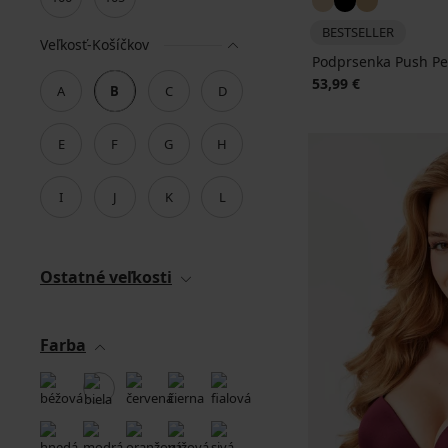
BESTSELLER
Veľkosť-Košíčkov
Podprsenka Push Pe
53,99 €
A
B
C
D
E
F
G
H
I
J
K
L
Ostatné veľkosti
Farba