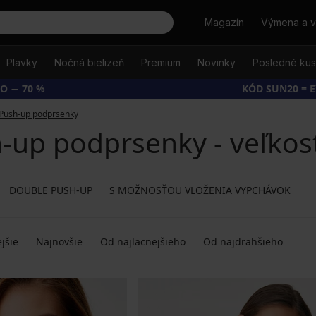
Hľadať
Magazín
Výmena a v
Plavky
Nočná bielizeň
Premium
Novinky
Posledné ku
O − 70 %
KÓD SUN20 = 
Push-up podprsenky
-up podprsenky - veľkos
DOUBLE PUSH-UP
S MOŽNOSŤOU VLOŽENIA VYPCHÁVOK
jšie
Najnovšie
Od najlacnejšieho
Od najdrahšieho