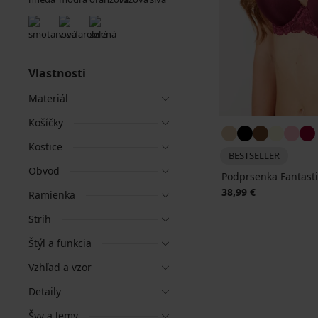
Vlastnosti
Materiál
Košíčky
Kostice
BESTSELLER
Obvod
Podprsenka Fantast
38,99 €
Ramienka
Strih
Štýl a funkcia
Vzhľad a vzor
Detaily
Švy a lemy