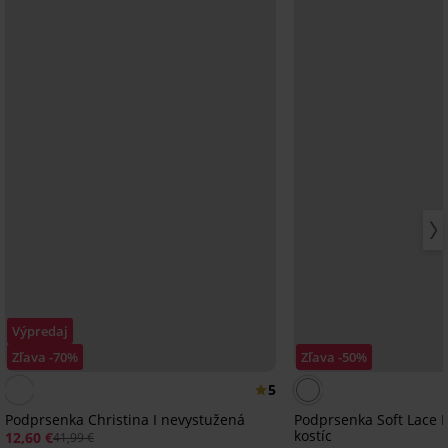
Výpredaj
Zľava -70%
Zľava -50%
5
Podprsenka Christina I nevystužená
Podprsenka Soft Lace I
kostíc
12,60 €
41,99 €