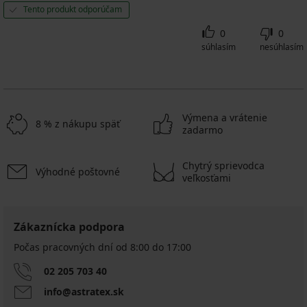
Tento produkt odporúčam
0
0
súhlasím
nesúhlasím
Výmena a vrátenie
8 % z nákupu späť
zadarmo
Chytrý sprievodca
Výhodné poštovné
veľkosťami
Zákaznícka podpora
Počas pracovných dní od 8:00 do 17:00
02 205 703 40
info@astratex.sk