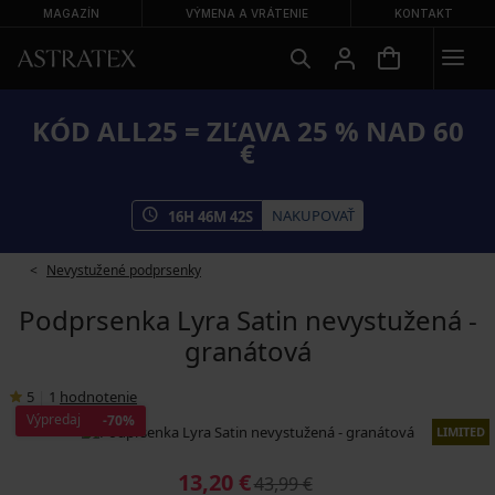
MAGAZÍN
VÝMENA A VRÁTENIE
KONTAKT
KÓD ALL25 = ZĽAVA 25 % NAD 60
€
NAKUPOVAŤ
16
H
46
M
42
S
Nevystužené podprsenky
Podprsenka Lyra Satin nevystužená -
granátová
5
|
1
hodnotenie
Výpredaj
-70%
LIMITED
13,20 €
43,99 €