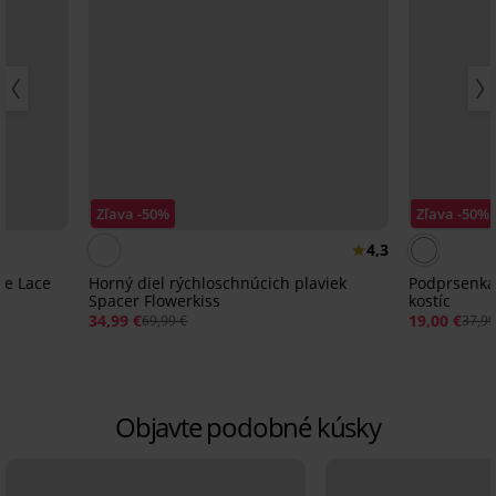
Zľava -50%
Zľava -50%
4,3
te Lace
Horný diel rýchloschnúcich plaviek
Podprsenka 
Spacer Flowerkiss
kostíc
34,99 €
19,00 €
69,99 €
37,99
Objavte podobné kúsky