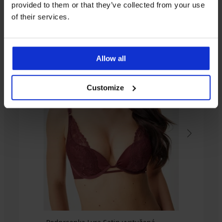
provided to them or that they’ve collected from your use
of their services.
-25 % ALL25
4,8
4,9
Allow all
Podprsenka
Galla
BESTSELLER
Customize
nevystužená
Podprsenka
37,99
Luisse
€
nevystužená
28,49
61,99
€
€
kód
ALL25