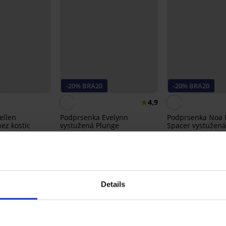
-20% BRA20
-20% BRA20
4,9
ellen
Podprsenka Evelynn
Podprsenka Noa 
ez kostíc
vystužená Plunge
Spacer vystužená
36,99 €
37,99 €
29,59 €
30,39 €
A20
kód:
BRA20
kód:
BRA20
Details
Z rovnakej kolekcie