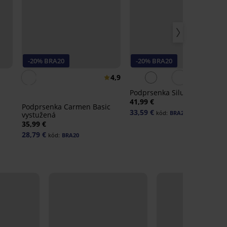
-20% BRA20
-20% BRA20
4,9
4,
Podprsenka Siluet vystužená
41,99 €
Podprsenka Carmen Basic
33,59 €
kód:
BRA20
vystužená
35,99 €
28,79 €
kód:
BRA20