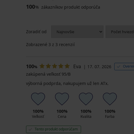
100
%
zákazníkov produkt odporúča
Zoradiť od
Zobrazené
3
z 3 recenzií
100
Eva
17. 07. 2026
Overen
%
zakúpená veľkosť 95/B
výborná podprda, nakupujem už len ATx.
100%
100%
100%
100%
Veľkosť
Cena
Kvalita
Farba
Tento produkt odporúčam