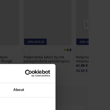
-20% BRA20
-20% BRA20
4,8
Basic
Podprsenka DAILY by IVA
Podprsenka DAILY by
 Plunge
polovystužená vyhladzujúca
nevystužená vyhlad
45,99 €
41,99 €
36,79 €
33,59 €
kód:
BRA20
kód:
BRA20
About