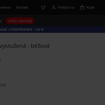
rátenie
Kontakt
Prihlásiť sa
Košík
sy
Letný výpredaj
RA20 = PODPRSENKY −20 %
vystužená - béžová
ostí