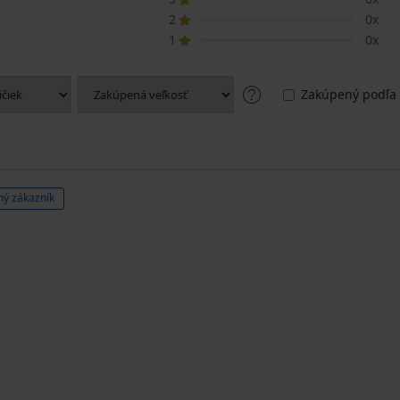
2
0x
1
0x
Zakúpený podľa 
ý zákazník