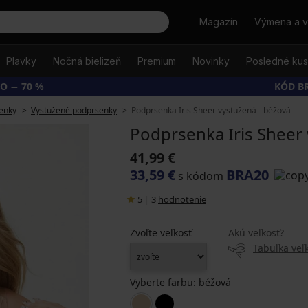
Hľadať
Magazín
Výmena a v
Plavky
Nočná bielizeň
Premium
Novinky
Posledné ku
O − 70 %
KÓD B
enky
Vystužené podprsenky
Podprsenka Iris Sheer vystužená - béžová
Podprsenka Iris Sheer 
41,99 €
33,59 €
BRA20
s kódom
5
|
3
hodnotenie
Zvoľte veľkosť
Akú veľkosť?
Tabuľka veľk
Vyberte farbu:
béžová