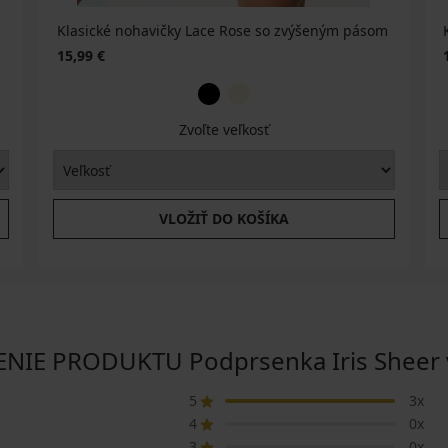
Klasické nohavičky Lace Rose so zvýšeným pásom
15,99 €
Zvoľte veľkosť
VLOŽIŤ DO KOŠÍKA
IE PRODUKTU Podprsenka Iris Sheer 
5
3x
4
0x
3
0x