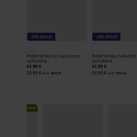
-20% BRA20
-20% BRA20
Podprsenka Iris Lace Rose
Podprsenka Evolution
vystužená
vystužená
41,99 €
41,99 €
33,59 €
33,59 €
kód:
BRA20
kód:
BRA20
LIMITED