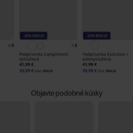
-20% BRA20
-20% BRA20
5
5
Podprsenka Compliment
Podprsenka Evolution I
vystužená
polovystužená
41,99 €
41,99 €
33,59 €
33,59 €
kód:
BRA20
kód:
BRA20
Objavte podobné kúsky