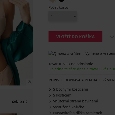
Počet kusov:
VLOŽIŤ DO KOŠÍKA
Výmena a vráteni
Tovar IHNEĎ na odoslanie.
Objednajte ešte dnes a tovar u vás bu
POPIS
DOPRAVA A PLATBA
VÝMEN
S bočnými kosticami
S kosticami
Vnútorná strana bavlnená
Zobraziť
Vystužené košíčky
Nastaviteľná dĺžka ramienok