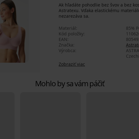
Ak hľadáte pohodlie bez švov a bez kost
Astratexu. Vďaka elastickému materiál
nezarezáva sa.
Materiál
85% P
Kód položky
11062
EAN
80549
Značka
Astrat
Výrobca
ASTRA
Czech
Zobraziť viac
Mohlo by sa vám páčiť