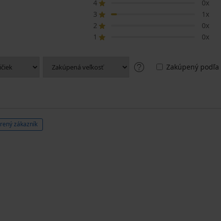
4
0x
3
1x
2
0x
1
0x
Zakúpený podľa 
rený zákazník