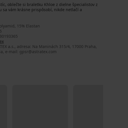
íc, oblečte si braletku Khloe z dielne špecialistov z
u sa vám krásne prispôsobí, nikde netlačí a
olyamid, 15% Elastan
6
30193365
ex
TEX a.s., adresa: Na Maninách 315/4, 17000 Praha,
ia, e-mail: gpsr@astratex.com