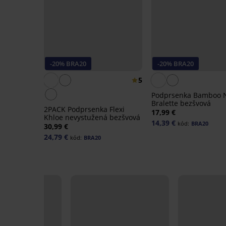
-20% BRA20
-20% BRA20
5
Podprsenka Bamboo 
Bralette bezšvová
2PACK Podprsenka Flexi
17,99 €
Khloe nevystužená bezšvová
14,39 €
kód:
BRA20
30,99 €
24,79 €
kód:
BRA20