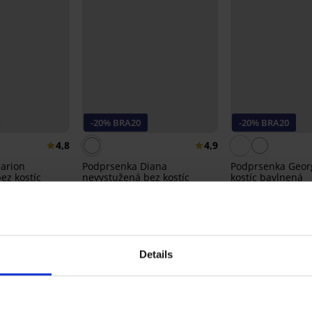
-20% BRA20
-20% BRA20
4,8
4,9
arion
Podprsenka Diana
Podprsenka Geor
ez kostíc
nevystužená bez kostíc
kostíc bavlnená
20,99 €
20,99 €
16,79 €
16,79 €
A20
kód:
BRA20
kód:
BRA20
Details
Z rovnakej kolekcie