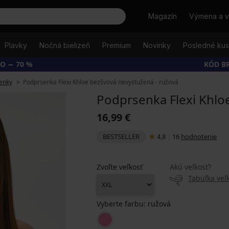
Hľadať
Magazín
Výmena a v
Plavky
Nočná bielizeň
Premium
Novinky
Posledné ku
O − 70 %
KÓD B
enky
Podprsenka Flexi Khloe bezšvová nevystužená - ružová
Podprsenka Flexi Khlo
16,99 €
BESTSELLER
4,8
|
16
hodnotenie
Zvoľte veľkosť
Akú veľkosť?
Tabuľka veľk
Vyberte farbu:
ružová