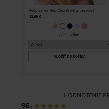
BRA20
Športová
Podprsenka Flexi Cleo Bralette bezšvová
podprsenka
ONLY
13,99 €
Play
Jaia
14,69
Zvoľte veľkosť
€
20,99
€
VLOŽIŤ DO KOŠÍKA
HODNOTENIE PRO
96
%