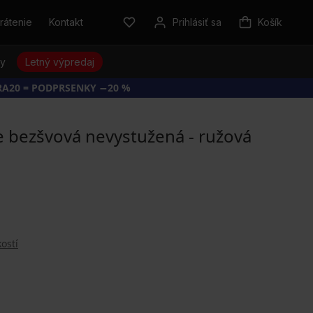
rátenie
Kontakt
Prihlásiť sa
Košík
sy
Letný výpredaj
RA20 = PODPRSENKY −20 %
e bezšvová nevystužená - ružová
ostí