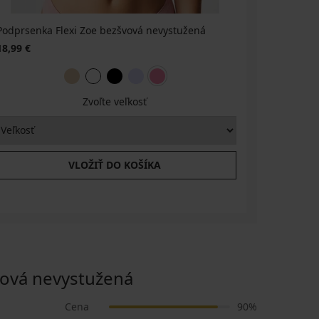
Podprsenka Flexi Zoe bezšvová nevystužená
Tangá Fle
18,99 €
10,99 €
Zvoľte veľkosť
VLOŽIŤ DO KOŠÍKA
ová nevystužená
Cena
90%