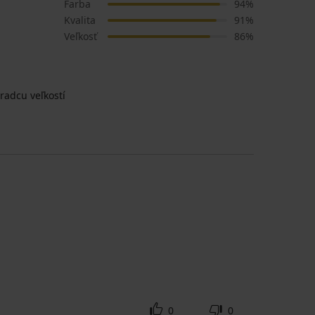
Farba
94%
Kvalita
91%
Veľkosť
86%
radcu veľkostí
0
0