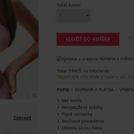
Počet kusov:
VLOŽIŤ DO KOŠÍKA
Výmena a vráteni
Tovar IHNEĎ na odoslanie.
Objednajte ešte dnes a tovar u vás bu
POPIS
DOPRAVA A PLATBA
VÝMEN
Bez kostíc
Nevystužené košíčky
Fixné ramienka
Zobraziť
Bezšvové prevedenie
Oblieka sa cez hlavu