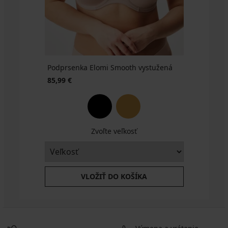
BRA20
kód
BRA20
Podprsenka Elomi Smooth vystužená
85,99 €
Zvoľte veľkosť
VLOŽIŤ DO KOŠÍKA