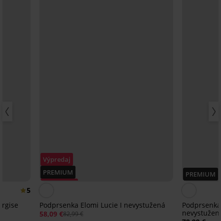
Výpredaj
PREMIUM
PREMIUM
Zľava -30%
5
ergise
Podprsenka Elomi Lucie I nevystužená
Podprsenka
nevystužená
58,09 €
82,99 €