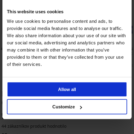
This website uses cookies
We use cookies to personalise content and ads, to
provide social media features and to analyse our traffic.
-25% ALL25
-25% ALL25
We also share information about your use of our site with
4,9
4,6
our social media, advertising and analytics partners who
ná
Podprsenka Joanna 577 nevystužená
Podprsenka
may combine it with other information that you’ve
zmenšujúc
37,99 €
provided to them or that they’ve collected from your use
41,99 €
28,49 €
kód:
ALL25
of their services.
31,49 €
kód:
Allow all
HODNOTENIE PRODUKTU Podprsenka
Cleo Push Up II
Customize
ALL25
 ALL25
redaj
predaj
-25 % ALL25
-25 % ALL25
-25 % ALL25
-25 % ALL25
-50%
Výpredaj
-40%
Výpredaj
-25 % ALL25
-50%
-25 % ALL25
Výpredaj
-50%
-30%
-40%
-40%
95
LIMITED
LIMITED
LIMITED
%
,6
4,9
4,9
4,8
4,9
4,9
4,8
44 zákazníkov produkt hodnotilo
2PACK
Podprsenka
Podprsenka
Podprsenka
Podprsenka