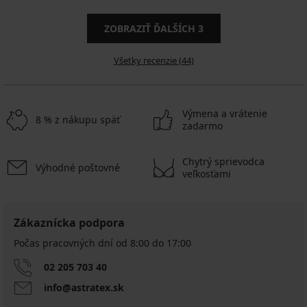
ZOBRAZIŤ ĎALŠÍCH
3
Všetky recenzie (44)
Výmena a vrátenie
8 % z nákupu späť
zadarmo
Chytrý sprievodca
Výhodné poštovné
veľkosťami
Zákaznícka podpora
Počas pracovných dní od 8:00 do 17:00
02 205 703 40
info@astratex.sk