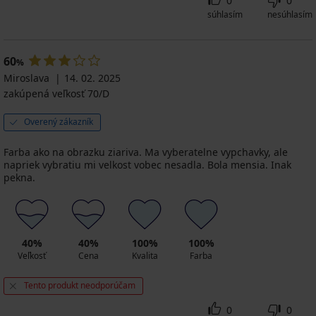
0
0
súhlasím
nesúhlasím
60
%
Miroslava
14. 02. 2025
zakúpená veľkosť 70/D
Overený zákazník
Farba ako na obrazku ziariva. Ma vyberatelne vypchavky, ale
napriek vybratiu mi velkost vobec nesadla. Bola mensia. Inak
pekna.
40%
40%
100%
100%
Veľkosť
Cena
Kvalita
Farba
Tento produkt neodporúčam
0
0