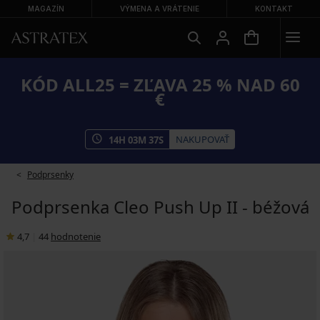
MAGAZÍN
VÝMENA A VRÁTENIE
KONTAKT
KÓD ALL25 = ZĽAVA 25 % NAD 60
€
NAKUPOVAŤ
14
H
03
M
36
S
Podprsenky
Podprsenka Cleo Push Up II - béžová
4,7
|
44
hodnotenie