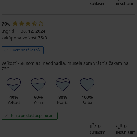
súhlasím
nesúhlasím
70
%
Ingrid
30. 12. 2024
zakúpená veľkosť 75/B
Overený zákazník
Veľkosť 75B som asi neodhadla, musela som vrátiť a čakám na
75C
40%
60%
80%
100%
Veľkosť
Cena
Kvalita
Farba
Tento produkt odporúčam
0
0
súhlasím
nesúhlasím