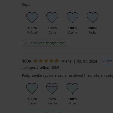
Super
100%
100%
100%
100%
Veľkosť
Cena
Kvalita
Farba
Tento produkt odporúčam
100
Viera
02. 07. 2024
Ove
%
zakúpená veľkosť 85/E
Podprsenka vyborne sadla na obvod hrudnika a kosiky 
100%
80%
100%
Cena
Kvalita
Farba