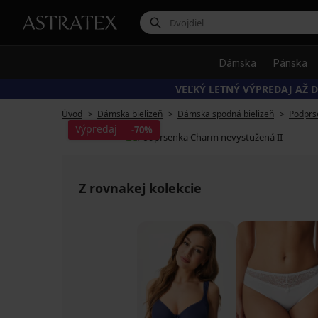
Dámska
Pánska
VEĽKÝ LETNÝ VÝPREDAJ AŽ D
Úvod
Dámska bielizeň
Dámska spodná bielizeň
Podprs
Výpredaj
-70%
Z rovnakej kolekcie