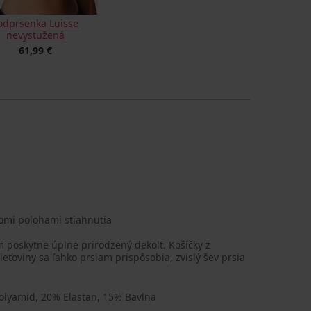
odprsenka Luisse
nevystužená
61,99 €
omi polohami stiahnutia
poskytne úplne prirodzený dekolt. Košíčky z
ieťoviny sa ľahko prsiam prispôsobia, zvislý šev prsia
olyamid, 20% Elastan, 15% Bavlna