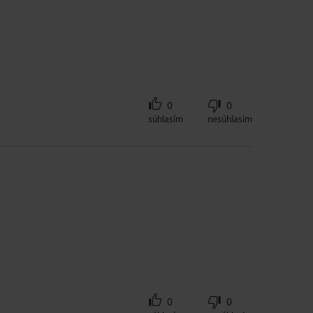
0
0
súhlasím
nesúhlasím
0
0