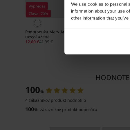
We use cookies to personalis
Výpredaj
Výpredaj
information about your use of
Zľava -70%
Zľava -70%
other information that you’ve
5
Podprsenka Mary Anna
Podprsenka Estel
nevystužená
polovystužená
12,60 €
41,99 €
15,00 €
49,99 €
HODNOTEN
100
%
4 zákazníkov produkt hodnotilo
100
%
zákazníkov produkt odporúča