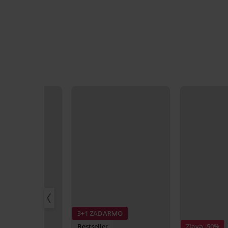
ARMO
3+1 ZADARMO
r
Bestseller
Zľava -50%