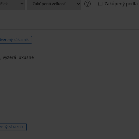
Zakúpený podľa 
Overený zákazník
e, vyzerá luxusne
rený zákazník