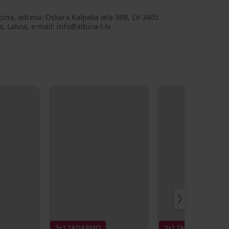
a
bina, adresa: Oskara Kalpaka iela 38B, LV-3405
a, Latvia, e-mail: info@albina-l.lv
3+1 ZADARMO
3+1 ZADARMO