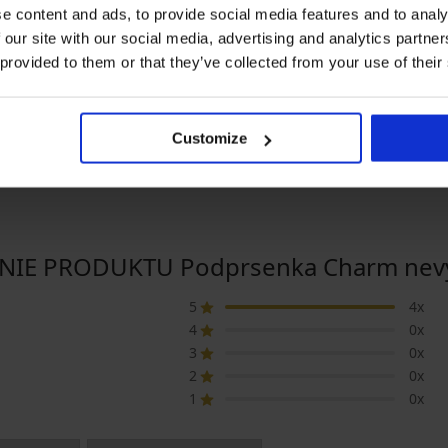
e content and ads, to provide social media features and to analy
Výpredaj
 our site with our social media, advertising and analytics partn
-20% BRA20
Zľava -70%
 provided to them or that they’ve collected from your use of their
5
3,5
Podprsenka Hanna bezšvová
Podprsenka Spacer Valen
nevystužená
15,00 €
49,99 €
Customize
13,99 €
11,19 €
kód:
BRA20
IE PRODUKTU Podprsenka Charm nevys
5
4x
4
0x
3
0x
2
0x
1
0x