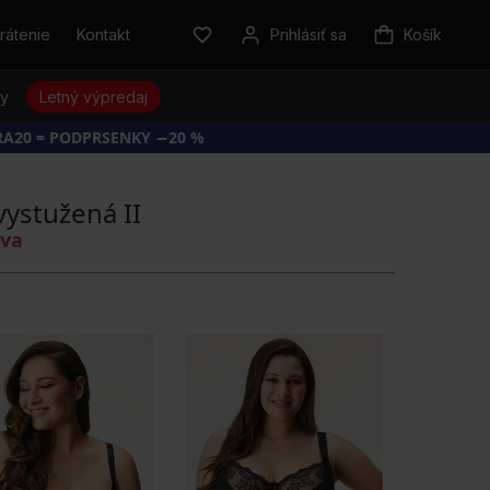
rátenie
Kontakt
Prihlásiť sa
Košík
sy
Letný výpredaj
RA20 = PODPRSENKY −20 %
ystužená II
áva