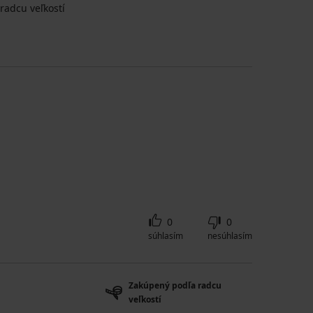
radcu veľkostí
0
0
súhlasím
nesúhlasím
Zakúpený podľa radcu
veľkostí