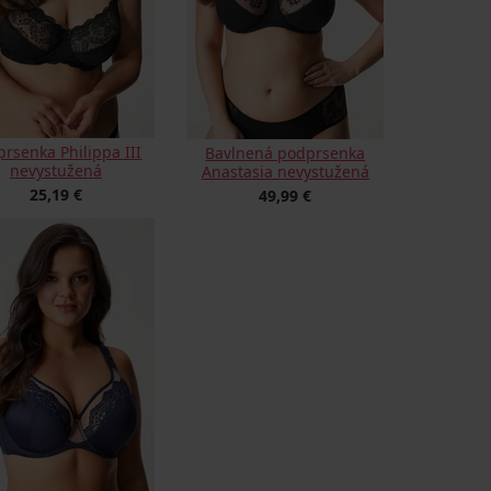
rsenka Philippa III
Bavlnená podprsenka
nevystužená
Anastasia nevystužená
25,19 €
49,99 €