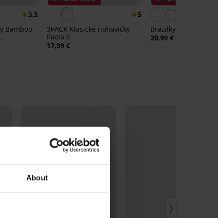
3,5
5
čky Bamboo
3PACK Klasické nohavičky
Brazilky Delicate Flo
Paola II
20,99 €
17,99 €
About