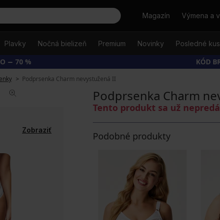
Hľadať
Magazín
Výmena a v
Plavky
Nočná bielizeň
Premium
Novinky
Posledné ku
O − 70 %
KÓD B
enky
Podprsenka Charm nevystužená II
Podprsenka Charm nev
Tento produkt sa už nepred
Zobraziť
Podobné produkty