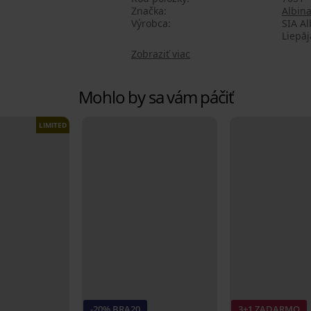
Značka
Albin
Výrobca
SIA Al
Liepāj
Zobraziť viac
Mohlo by sa vám páčiť
LIMITED
-20% BRA20
3+1 ZADARMO