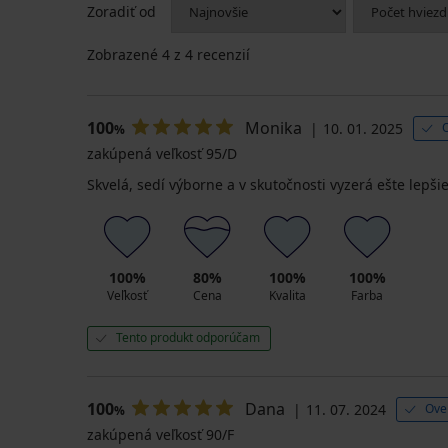
Zoradiť od
Zobrazené
4
z 4 recenzií
100
Monika
10. 01. 2025
%
zakúpená veľkosť 95/D
Skvelá, sedí výborne a v skutočnosti vyzerá ešte lepši
100%
80%
100%
100%
Veľkosť
Cena
Kvalita
Farba
Tento produkt odporúčam
100
Dana
11. 07. 2024
Ove
%
zakúpená veľkosť 90/F