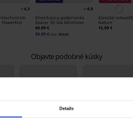
4,3
4,9
chloschnúcich
Zmenšujúca podprsenka
Klasické nohavi
r Flowerkiss
Spacer 3D Gia Minimizer
Nature
€
49,99 €
15,99 €
39,99 €
kód:
BRA20
Objavte podobné kúsky
Details