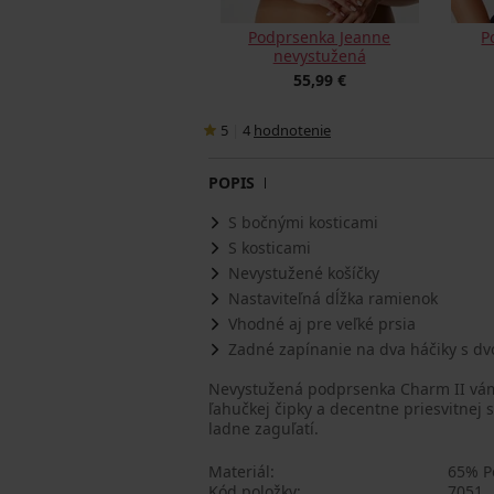
Podprsenka Jeanne
P
nevystužená
55,99 €
5
|
4
hodnotenie
POPIS
S bočnými kosticami
S kosticami
Nevystužené košíčky
Nastaviteľná dĺžka ramienok
Vhodné aj pre veľké prsia
Zadné zapínanie na dva háčiky s dv
Nevystužená podprsenka Charm II vám 
ľahučkej čipky a decentne priesvitnej s
ladne zaguľatí.
Materiál
65% P
Kód položky
7051