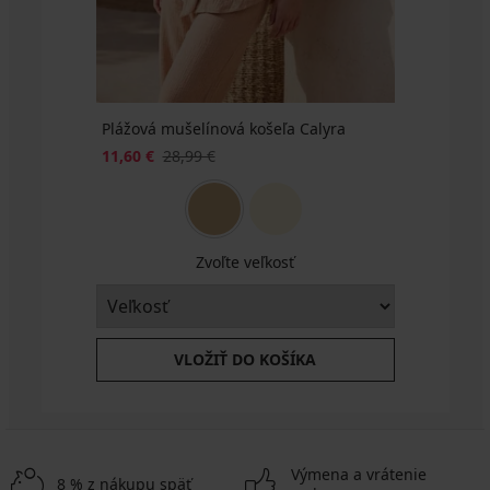
Plážová mušelínová košeľa Calyra
11,60 €
28,99 €
Zvoľte veľkosť
VLOŽIŤ DO KOŠÍKA
Výmena a vrátenie
8 % z nákupu späť