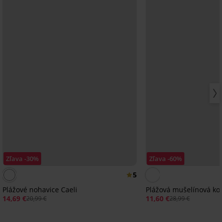
Zľava -30%
Zľava -60%
5
Plážové nohavice Caeli
Plážová mušelínová koš
14,69 €
11,60 €
20,99 €
28,99 €