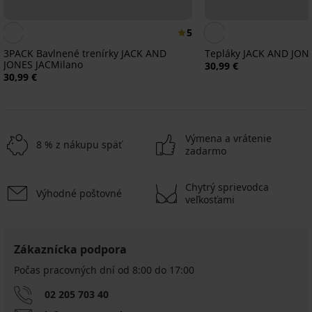
5
3PACK Bavlnené trenírky JACK AND
Tepláky JACK AND JON
JONES JACMilano
30,99 €
30,99 €
Výmena a vrátenie
8 % z nákupu späť
zadarmo
Chytrý sprievodca
Výhodné poštovné
veľkosťami
Zákaznícka podpora
Počas pracovných dní od 8:00 do 17:00
02 205 703 40