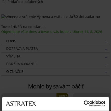
Pridať do obľúbených
Výmena a vrátenie do 30 dní zadarmo
Tovar IHNEĎ na odoslanie.
Objednajte ešte dnes a tovar u vás bude v Utorok
11. 8.
2026
POPIS
DOPRAVA A PLATBA
VÝMENA
ÚDRŽBA A PRANIE
O ZNAČKE
Mohlo by sa vám páčiť
LIMITED