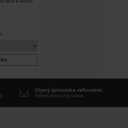
eľa MEN-A Nelson
ť
ŠÍKA
Chytrý sprievodca veľkosťami
o
Veľkosť, ktorá vždy sadne