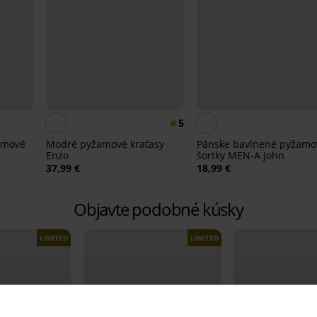
5
amové
Modré pyžamové kraťasy
Pánske bavlnené pyžamo
Enzo
šortky MEN-A John
37,99 €
18,99 €
Objavte podobné kúsky
LIMITED
LIMITED