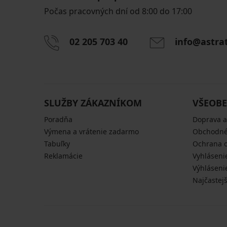
Počas pracovných dní od 8:00 do 17:00
02 205 703 40
info@astra
SLUŽBY ZÁKAZNÍKOM
VŠEOBE
Poradňa
Doprava a
Výmena a vrátenie zadarmo
Obchodné
Tabuľky
Ochrana 
Reklamácie
Vyhláseni
Výhláseni
Najčastej