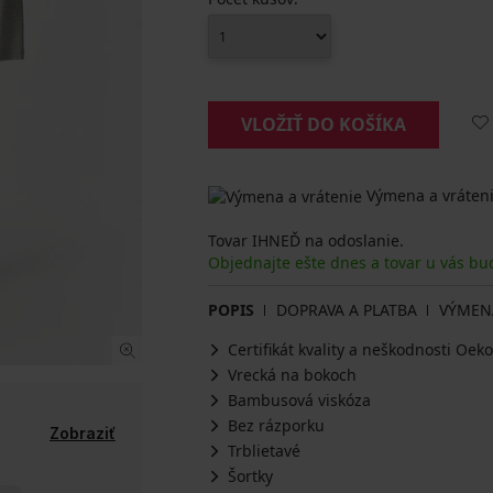
VLOŽIŤ DO KOŠÍKA
Výmena a vráteni
Tovar IHNEĎ na odoslanie.
Objednajte ešte dnes a tovar u vás bu
POPIS
DOPRAVA A PLATBA
VÝMEN
Certifikát kvality a neškodnosti Oe
Vrecká na bokoch
Bambusová viskóza
Bez rázporku
Zobraziť
Trblietavé
Šortky