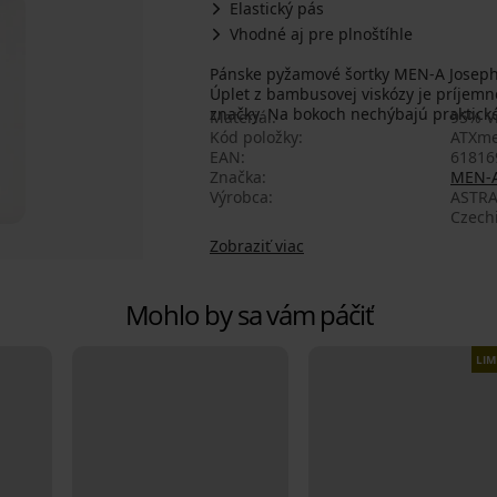
Elastický pás
Vhodné aj pre plnoštíhle
Pánske pyžamové šortky MEN-A Joseph
Úplet z bambusovej viskózy je príjemn
značky. Na bokoch nechýbajú praktické
Materiál
95% V
Kód položky
ATXme
EAN
61816
Značka
MEN-
Výrobca
ASTRA
Czech
Zobraziť viac
Mohlo by sa vám páčiť
LIM