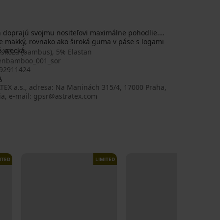
 doprajú svojmu nositeľovi maximálne pohodlie.
e mäkký, rovnako ako široká guma v páse s logami
 vrecká.
iskóza (bambus), 5% Elastan
nbamboo_001_sor
92911424
A
TEX a.s., adresa: Na Maninách 315/4, 17000 Praha,
ia, e-mail: gpsr@astratex.com
ITED
LIMITED