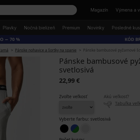
Hľadať
Magazín
Výmena a v
Plavky
Nočná bielizeň
Premium
Novinky
Posledné ku
O − 70 %
KÓD B
yžamá
Pánske nohavice a šortky na spanie
Pánske bambusové pyžamové šor
Pánske bambusové pyž
svetlosivá
22,99 €
Zvoľte veľkosť
Akú veľkosť?
Tabuľka veľk
Vyberte farbu:
svetlosivá
Počet kusov: