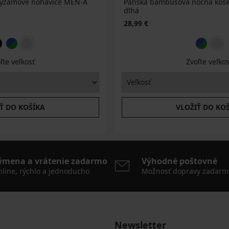
yžamové nohavice MEN-A
Pánska bambusová nočná koš
dlhá
28,99 €
ľte veľkosť
Zvoľte veľkos
Ť DO KOŠÍKA
VLOŽIŤ DO KO
ýmena a vrátenie zadarmo
Výhodné poštovné
line, rýchlo a jednoducho
Možnosť dopravy zadarm
Newsletter