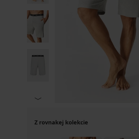
Z rovnakej kolekcie