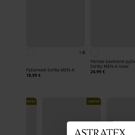
5
Pánske bavlnené pyž
šortky MEN-A Isaac
Pyžamové šortky MEN-A
24,99 €
18,99 €
LIMITED
LIMITED