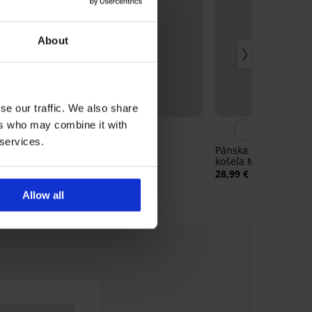
About
Zľava -50%
se our traffic. We also share
ers who may combine it with
 services.
 pyžamo
Pyžamo Roy dlhé
Pánska bambusová 
i
košeľa MEN-A Nelso
27,00 €
53,99 €
28,99 €
Allow all