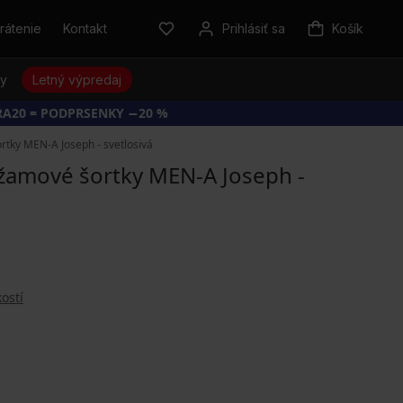
rátenie
Kontakt
Prihlásiť sa
Košík
sy
Letný výpredaj
RA20 = PODPRSENKY −20 %
tky MEN-A Joseph - svetlosivá
amové šortky MEN-A Joseph -
ostí