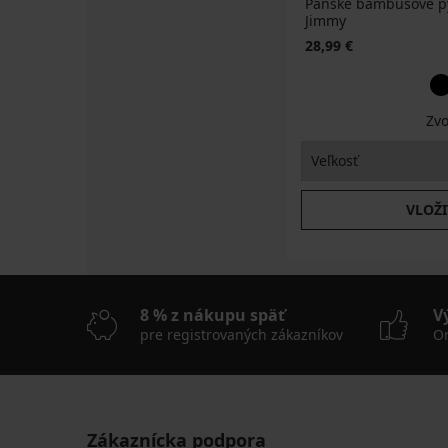
Pánske bambusové p
Jimmy
28,99 €
Zvo
VLOŽI
8 % z nákupu späť
V
pre registrovaných zákazníkov
On
Zákaznícka podpora