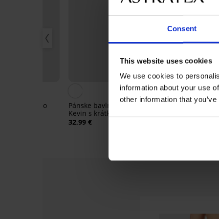
Consent
This website uses cookies
Zľava -30%
We use cookies to personalis
information about your use of
other information that you’ve
vlnené pyžamo
Pánske bavlnené pyžamo
Bavlnené py
krátkymi
Kevin s krátkymi nohavicami
Jack dlhé
i
32,99 €
29,39 €
41,99 