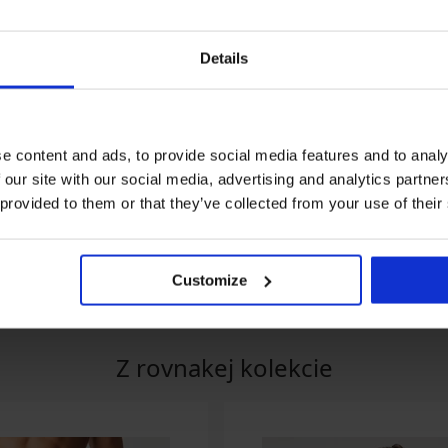
Details
Zľava -30%
e content and ads, to provide social media features and to analy
 our site with our social media, advertising and analytics partn
 provided to them or that they’ve collected from your use of their
žamo MEN-A
Bavlnené pyžamo MEN-A
Pánske bavlnené
Oscar dlhé
Charlie s krátkym
nohavicami
€
29,39 €
41,99 €
32,99 €
Customize
Z rovnakej kolekcie