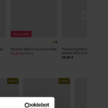
Zľava -60%
5
vé
Pyžamo MEN-A Austin krátke
Pánska bambusová nočná
košeľa MEN-A Nelson dlhá
15,20 €
37,99 €
28,99 €
LIMITED
LIMITED