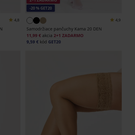
2+1 ZADARMO
-20 % GET20
4,8
4,9
EN
Samodržiace pančuchy Kama 20 DEN
11,99 €
akcia
2+1 ZADARMO
9,59 €
kód
GET20