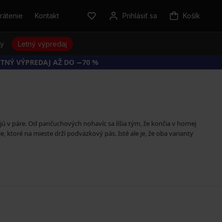
rátenie
Kontakt
Prihlásiť sa
Košík
sy
Letný výpredaj
ETNÝ VÝPREDAJ AŽ DO −70 %
ú v páre. Od pančuchových nohavíc sa líšia tým, že končia v hornej
ktoré na mieste drží podväzkový pás. Isté ale je, že oba varianty