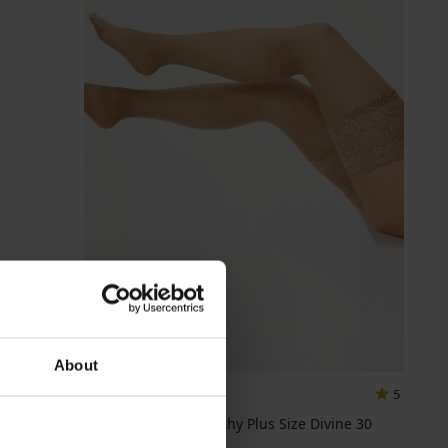
-30%
-20 % GET20
About
5
Samodržiace pančuchy Plus Size Divine 30
DEN