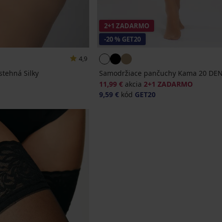
2+1 ZADARMO
-20 % GET20
4,9
tehná Silky
Samodržiace pančuchy Kama 20 DE
11,99 €
akcia
2+1 ZADARMO
9,59 €
kód
GET20