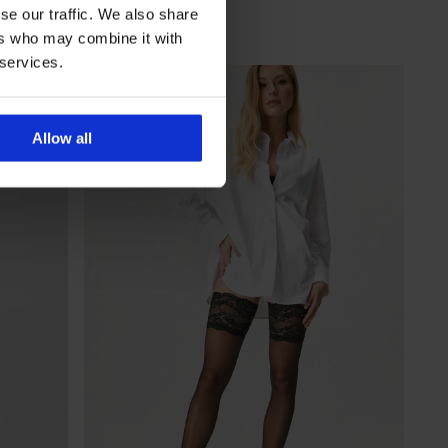
Zľava
Pôvodná cena
18,89 €
26,99 €
se our traffic. We also share
15,11 €
kód
GET20
ers who may combine it with
 services.
Allow all