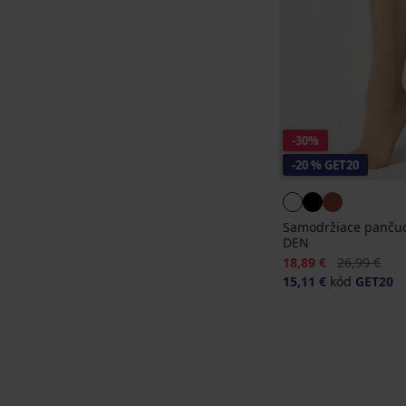
-30%
-20 % GET20
Samodržiace pančuch
DEN
Zľava
Pôvodná ce
18,89 €
26,99 €
15,11 €
kód
GET20