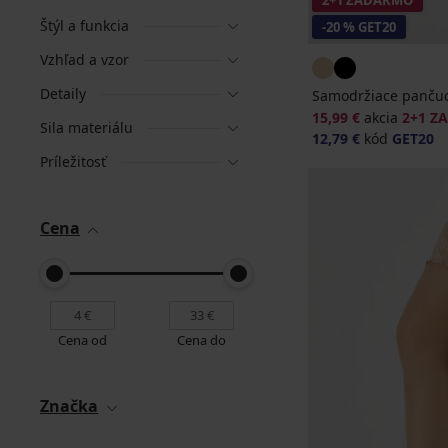
2+1 ZADARMO
Štýl a funkcia
-20 % GET20
Vzhľad a vzor
Detaily
Samodržiace pančuc
15,99 €
akcia
2+1 Z
Sila materiálu
12,79 €
kód
GET20
Príležitosť
Cena
Cena od
Cena do
Značka