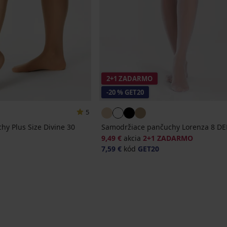
2+1 ZADARMO
-20 % GET20
5
y Plus Size Divine 30
Samodržiace pančuchy Lorenza 8 D
9,49 €
akcia
2+1 ZADARMO
na
7,59 €
kód
GET20