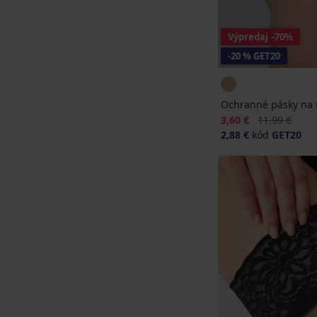
Výpredaj
-70%
-20 % GET20
Ochranné pásky na s
Zľava
Pôvodná cena
3,60 €
11,99 €
2,88 €
kód
GET20