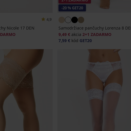
2+1 ZADARMO
-20 % GET20
4,9
hy Nicole 17 DEN
Samodržiace pančuchy Lorenza 8 D
ADARMO
9,49 €
akcia
2+1 ZADARMO
7,59 €
kód
GET20