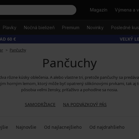
Hľadať
Magazín
Výmena a v
Plavky
Nočná bielizeň
Premium
Novinky
Posledné ku
AD 60 €
VEĽKÝ L
ar
Pančuchy
Pančuchy
va rôzne kúsky oblečenia. A alebo vlastne tri, pretože pančuchy sa predávaj
m horným lemom, ktorý môže byť opatrený silikónovými prvkami, tak aj tie, 
pôsobia veľmi žensky, príťažlivo a pohodlne sa nosia.
SAMODRŽIACE
NA PODVÄZKOVÝ PÁS
jšie
Najnovšie
Od najlacnejšieho
Od najdrahšieho