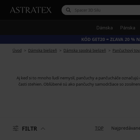
Dámska
Pánska
KÓD GET20 = ZĽAVA 20 % N
Úvod
Dámska bielizeň
Dámska spodná bielizeň
Pančuchový tov
Aj keď si to mnoho ľudí nemyslí, pančuchy a pančucháče označujú d
časti stehien. Obľúbené sú ako pančuchy samodržiace so zosilnený
FILTR
TOP
Najpredávane