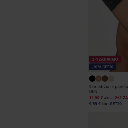
2+1 ZADARMO
-20 % GET20
Samodržiace pančuc
DEN
11,99 €
akcia
2+1 Z
9,59 €
kód
GET20