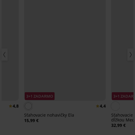
3+1 ZADARMO
3+1 ZADA
4,8
4,4
Sťahovacie nohavičky Ela
Sťahovacie 
dĺžkou Med
15,99 €
32,99 €