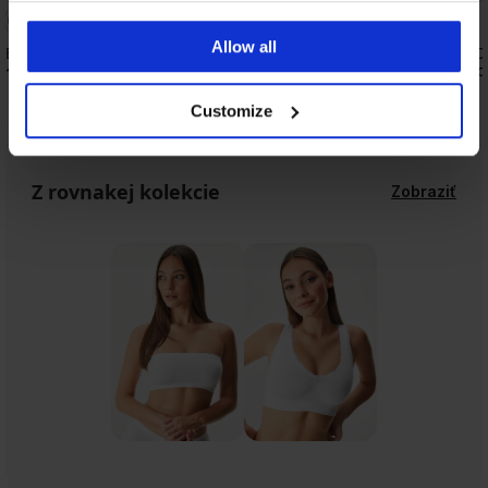
Allow all
Boxerky Bamboo Nature
Chladivé nohavičky CO
dĺžkou a vysokým pás
16,99 €
18,99 €
Customize
Z rovnakej kolekcie
Zobraziť