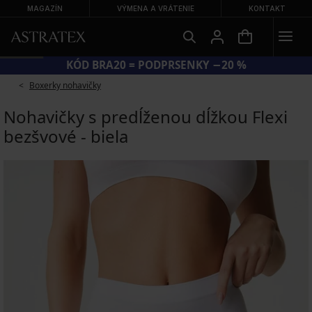
MAGAZÍN
VÝMENA A VRÁTENIE
KONTAKT
KÓD BRA20 = PODPRSENKY −20 %
Boxerky nohavičky
Nohavičky s predĺženou dĺžkou Flexi
bezšvové - biela