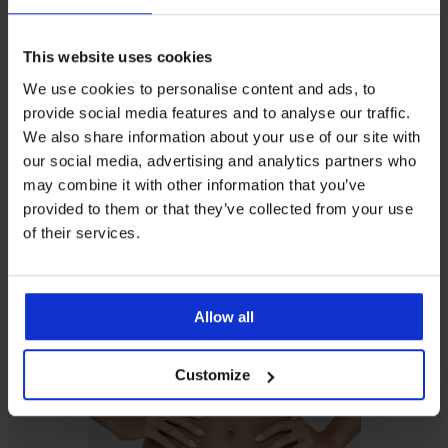
This website uses cookies
3+1 ZADARMO
-30%
3+1 ZADARMO
-30%
Výpredaj
3+1 ZADARMO
-60%
LIMITED
We use cookies to personalise content and ads, to
provide social media features and to analyse our traffic.
We also share information about your use of our site with
Bikiny
kalhotky
Nohavičky
Klasické
our social media, advertising and analytics partners who
NATURANA
Paradise
nohavičky
Nohavičky
Klasické
may combine it with other information that you’ve
Thursday
klasické
Sherlley
Novato
nohavičky
provided to them or that they’ve collected from your use
16,80
23,09
17,99
Blanca
26,99
€
so
of their services.
€
€
€
Klasické
zvýšeným
41,99
akcia
32,99
akcia
nohavičky
pásom
€
€
3+1
3+1
Way
bavlne...
ZADARMO
ZADARMO
23,09
17,99
Allow all
€
€
32,99
akcia
€
3+1
Customize
ZADARMO