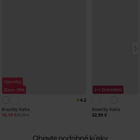
Výpredaj
Zľava -30%
3+1 ZADARMO
4,2
Brazilky Katia
Boxerky Katia
18,19 €
32,99 €
25,99 €
Objavte podobné kúsky