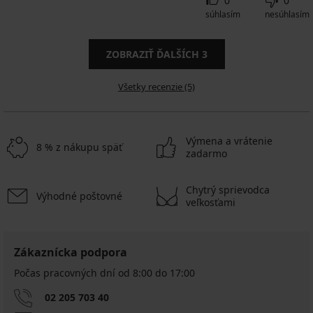
0
0
súhlasím
nesúhlasím
ZOBRAZIŤ ĎALŠÍCH
3
Všetky recenzie (5)
Výmena a vrátenie
8 % z nákupu späť
zadarmo
Chytrý sprievodca
Výhodné poštovné
veľkosťami
Zákaznícka podpora
Počas pracovných dní od 8:00 do 17:00
02 205 703 40