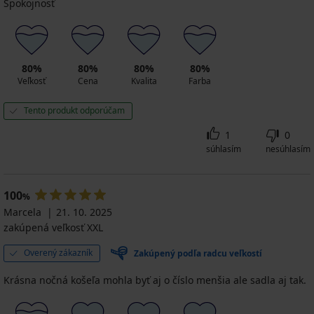
Spokojnosť
80%
80%
80%
80%
Veľkosť
Cena
Kvalita
Farba
Tento produkt odporúčam
1
0
súhlasím
nesúhlasím
100
%
Marcela
21. 10. 2025
zakúpená veľkosť XXL
Overený zákazník
Zakúpený podľa radcu veľkostí
Krásna nočná košeľa mohla byť aj o číslo menšia ale sadla aj tak.