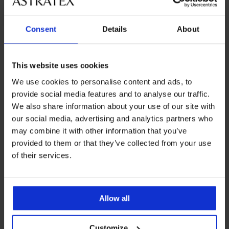
Consent
Details
About
Z rovnakej kolekcie
This website uses cookies
We use cookies to personalise content and ads, to
redaj
0%
Výpredaj
Výpredaj
Výpredaj
-30%
Výpredaj
-60%
Výpredaj
Výpredaj
-50%
-40%
-70%
-50%
-40%
-30%
provide social media features and to analyse our traffic.
ITED
IMITED
LIMITED
We also share information about your use of our site with
4,6
4,8
5
our social media, advertising and analytics partners who
Bavlnená
IUM
PREMIUM
PREMIUM
PREMIUM
may combine it with other information that you’ve
nočná
nená
mska
provided to them or that they’ve collected from your use
a
očná
Nočná
Dámska
košeľa
á
ná
Nočná
Nočná
šeľa
košeľa
nočná
Ginny
a
eľa
of their services.
košeľa
košeľa
alph
DKNY
košeľa
krátka
ra
eth
Signature
Signature
auren
Autumn
DKNY
a
tka
10,80
Roselyn
Roselyn
nk
Spice
Bold
€
Nočná
0
59
I
krátka
aid
dlhá
City
košeľa
35,99
22,79
22,79
átka
Streets
49,49
Allow all
Signature
€
krátka
99
,99
€
€
,99
€
Everly
75,59
37,99
37,99
krátka
98,99
€
€
€
107,99
Customize
23,09
€