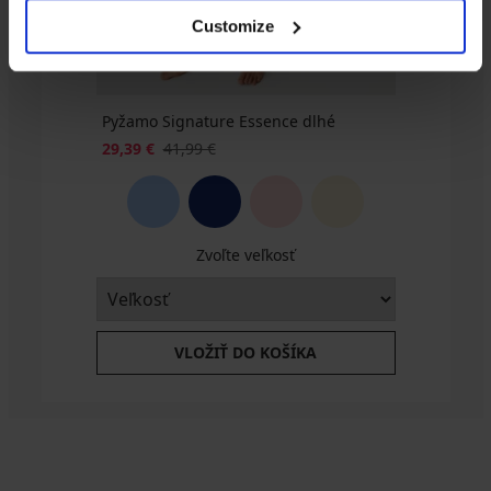
€
€
Customize
Pyžamo Signature Essence dlhé
29,39 €
41,99 €
Zvoľte veľkosť
VLOŽIŤ DO KOŠÍKA