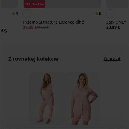
Zľava -30%
4
5
Pyžamo Signature Essence dlhé
Šaty ONLY 
29,39 €
30,99 €
41,99 €
átky
Z rovnakej kolekcie
Zobraziť