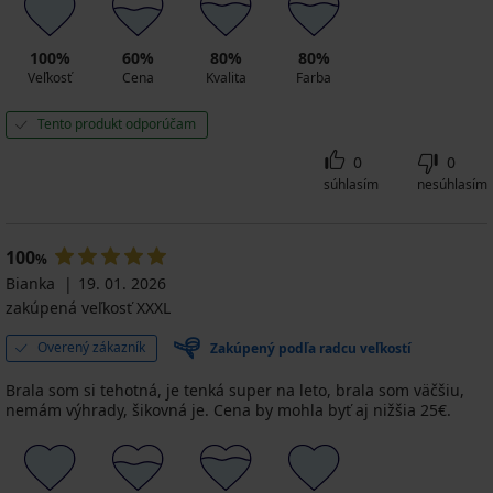
100%
60%
80%
80%
Veľkosť
Cena
Kvalita
Farba
Tento produkt odporúčam
0
0
súhlasím
nesúhlasím
100
%
Bianka
19. 01. 2026
zakúpená veľkosť XXXL
Overený zákazník
Zakúpený podľa radcu veľkostí
Brala som si tehotná, je tenká super na leto, brala som väčšiu,
nemám výhrady, šikovná je. Cena by mohla byť aj nižšia 25€.