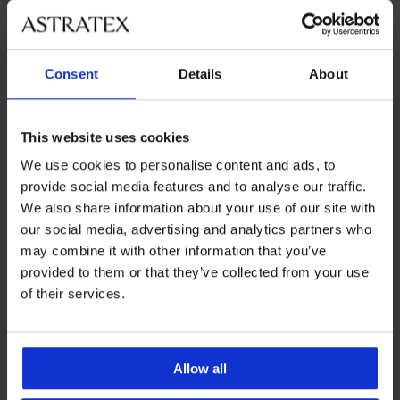
Z rovnakej kolekcie
Consent
Details
About
Výpredaj
-50%
-50%
This website uses cookies
ED
ITED
IMITED
We use cookies to personalise content and ads, to
5
provide social media features and to analyse our traffic.
Nočná
košieľka
We also share information about your use of our site with
Aruelle
our social media, advertising and analytics partners who
Soraya
Modalová
may combine it with other information that you’ve
krátka
košeľa
31,00
provided to them or that they’ve collected from your use
Cabo
€
of their services.
krátka
61,99
Saténová
2
nočná
€
v
košeľa
1
Satine
23,00
Allow all
krátka
€
41,99
45,99