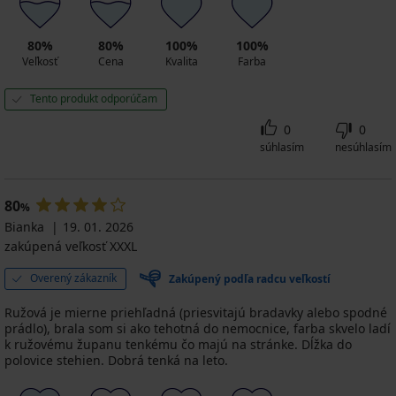
80%
80%
100%
100%
Veľkosť
Cena
Kvalita
Farba
Tento produkt odporúčam
0
0
súhlasím
nesúhlasím
80
%
Bianka
19. 01. 2026
zakúpená veľkosť XXXL
Overený zákazník
Zakúpený podľa radcu veľkostí
Ružová je mierne priehľadná (priesvitajú bradavky alebo spodné
prádlo), brala som si ako tehotná do nemocnice, farba skvelo ladí
k ružovému županu tenkému čo majú na stránke. Dĺžka do
polovice stehien. Dobrá tenká na leto.