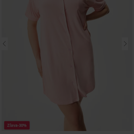
Zľava
-30%