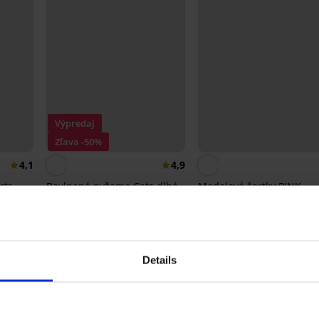
Výpredaj
Zľava -50%
4,1
4,9
rts
Bavlnené pyžamo Cats dlhé
Modalové šortky PINK
STORM Soft Studio
21,00 €
41,99 €
18,99 €
Details
Z rovnakej kolekcie