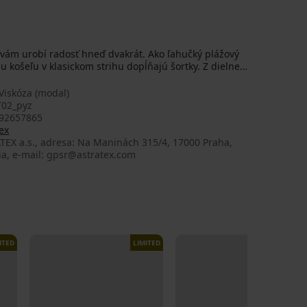
vám urobí radosť hneď dvakrát. Ako ľahučký plážový
 košeľu v klasickom strihu dopĺňajú šortky. Z dielne
Viskóza (modal)
02_pyz
92657865
ex
TEX a.s., adresa: Na Maninách 315/4, 17000 Praha,
ia, e-mail: gpsr@astratex.com
ITED
LIMITED
LIMITED