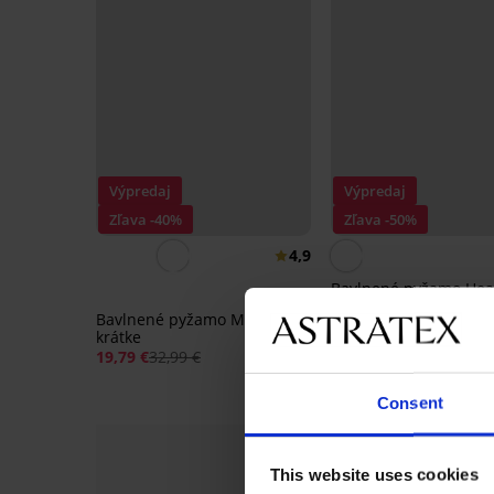
Výpredaj
Výpredaj
Zľava -40%
Zľava -50%
4,9
Bavlnené pyžamo Hea
dlhé I
Bavlnené pyžamo Madeline
21,00 €
41,99 €
krátke
19,79 €
32,99 €
Consent
This website uses cookies