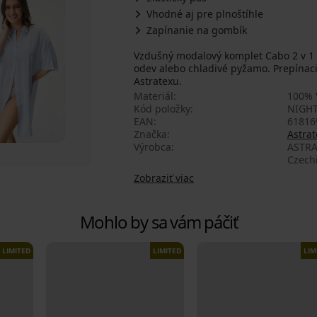
Vhodné aj pre plnoštíhle
Zapínanie na gombík
Vzdušný modalový komplet Cabo 2 v 1 
odev alebo chladivé pyžamo. Prepínaciu
Astratexu.
Materiál
100% 
Kód položky
NIGHT
EAN
61816
Značka
Astrat
Výrobca
ASTRA
Czech
Zobraziť viac
Mohlo by sa vám páčiť
LIMITED
LIMITED
LIM