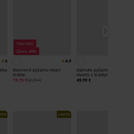
Výpredaj
Zľava -40%
5
4,9
átka
Bavlnené pyžamo Heart
Dámske pyžamo Night
krátke
Hearts s krátkymi
nohavicami
19,79 €
32,99 €
49,99 €
ITED
LIMITED