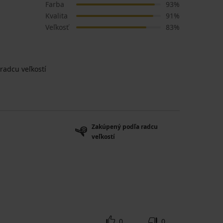
Farba
93%
Kvalita
91%
Veľkosť
83%
radcu veľkostí
Zakúpený podľa radcu
veľkostí
0
0