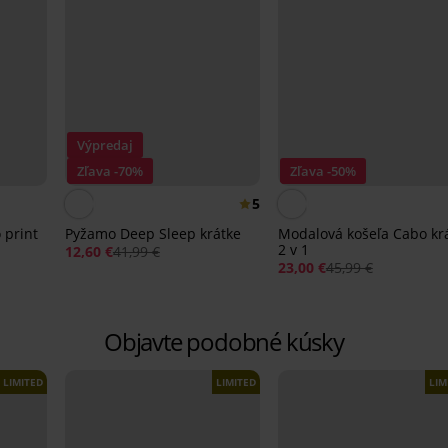
Výpredaj
Zľava -70%
Zľava -50%
5
 print
Pyžamo Deep Sleep krátke
Modalová košeľa Cabo kr
2 v 1
12,60 €
41,99 €
23,00 €
45,99 €
Objavte podobné kúsky
LIMITED
LIMITED
LIM