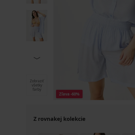
Zobraziť
všetky
farby
Zľava
-60%
Z rovnakej kolekcie