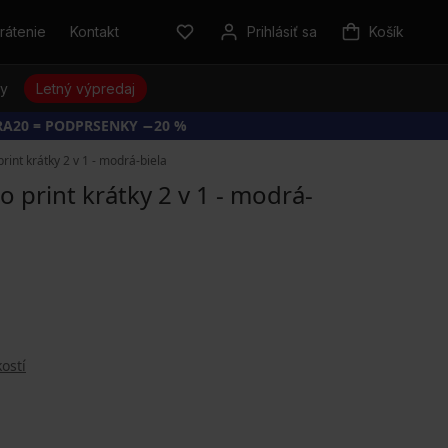
rátenie
Kontakt
Prihlásiť sa
Košík
sy
Letný výpredaj
RA20 = PODPRSENKY −20 %
int krátky 2 v 1 - modrá-biela
print krátky 2 v 1 - modrá-
ostí