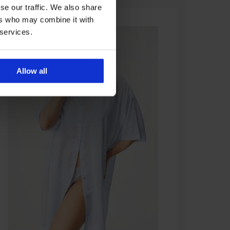
se our traffic. We also share
ers who may combine it with
 services.
Allow all