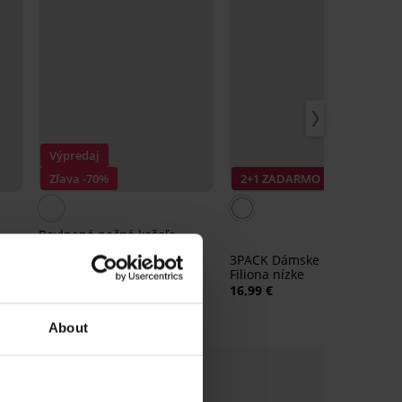
Výpredaj
Zľava -70%
2+1 ZADARMO
4,
Bavlnená nočná košeľa
Fullmoon krátka
3PACK Dámske ponožky
18,60 €
61,99 €
Filiona nízke
16,99 €
About