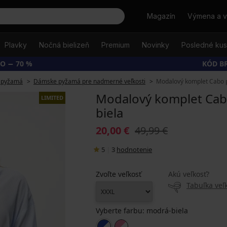
Hľadať
Magazín
Výmena a v
Plavky
Nočná bielizeň
Premium
Novinky
Posledné ku
O − 70 %
KÓD B
 pyžamá
Dámske pyžamá pre nadmerné veľkosti
Modalový komplet Cabo pr
Modalový komplet Cabo 
LIMITED
biela
20,00 €
49,99 €
5
|
3
hodnotenie
Zvoľte veľkosť
Akú veľkosť?
Tabuľka veľk
Vyberte farbu:
modrá-biela