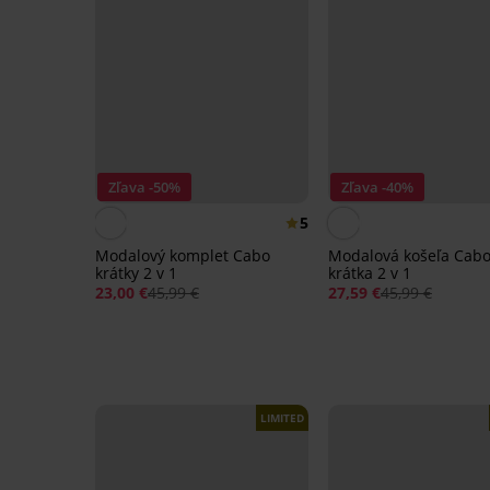
Zľava -50%
Zľava -40%
5
Modalový komplet Cabo
Modalová košeľa Cabo
krátky 2 v 1
krátka 2 v 1
23,00 €
45,99 €
27,59 €
45,99 €
LIMITED