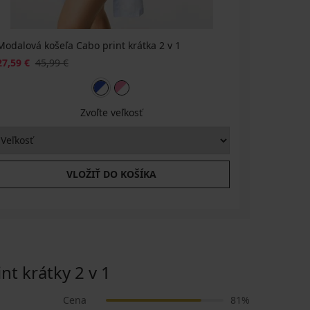
Modalová košeľa Cabo print krátka 2 v 1
27,59 €
45,99 €
Zvoľte veľkosť
VLOŽIŤ DO KOŠÍKA
 krátky 2 v 1
Cena
81%