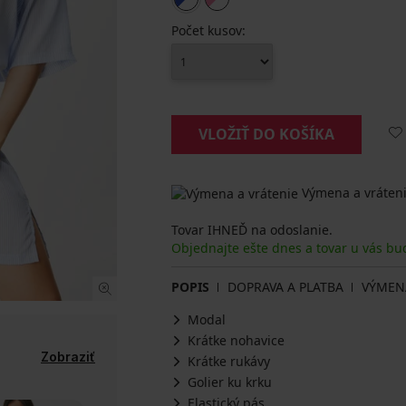
Počet kusov:
VLOŽIŤ DO KOŠÍKA
Výmena a vráteni
Tovar IHNEĎ na odoslanie.
Objednajte ešte dnes a tovar u vás bu
POPIS
DOPRAVA A PLATBA
VÝMEN
Modal
Krátke nohavice
Zobraziť
Krátke rukávy
Golier ku krku
Elastický pás