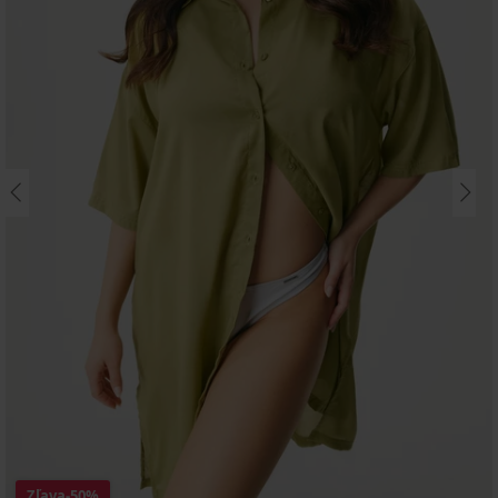
Zľava
-50%