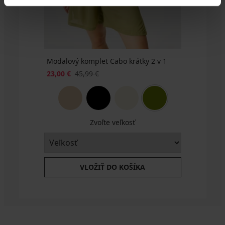
Modalový komplet Cabo krátky 2 v 1
23,00 €
45,99 €
Zvoľte veľkosť
VLOŽIŤ DO KOŠÍKA