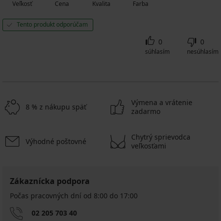
Veľkosť
Cena
Kvalita
Farba
Tento produkt odporúčam
0
0
súhlasím
nesúhlasím
Výmena a vrátenie
8 % z nákupu späť
zadarmo
Chytrý sprievodca
Výhodné poštovné
veľkosťami
Zákaznícka podpora
Počas pracovných dní od 8:00 do 17:00
02 205 703 40