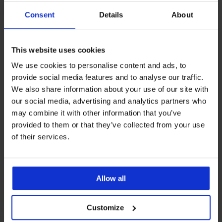
Consent
Details
About
Z rovnakej kolekcie
This website uses cookies
We use cookies to personalise content and ads, to
provide social media features and to analyse our traffic.
-30%
Výpredaj
-60%
ITED
We also share information about your use of our site with
4,8
our social media, advertising and analytics partners who
Nočná
may combine it with other information that you’ve
košeľa
provided to them or that they’ve collected from your use
Aruelle
Nočná
Freesia
of their services.
košeľa
krátka
Deep
26,40
Sleep
€
krátka
65,99
23,09
Allow all
€
€
32,99
€
Customize