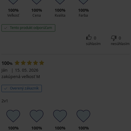
100%
100%
100%
100%
Veľkosť
Cena
Kvalita
Farba
Tento produkt odporúčam
0
0
súhlasím
nesúhlasím
100
%
Ján
15. 05. 2026
zakúpená veľkosť M
Overený zákazník
2v1
100%
100%
100%
100%