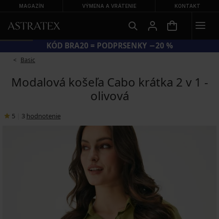
MAGAZÍN
VÝMENA A VRÁTENIE
KONTAKT
KÓD BRA20 = PODPRSENKY −20 %
Basic
Modalová košeľa Cabo krátka 2 v 1 -
olivová
5
|
3
hodnotenie