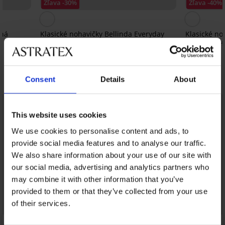
Zľava -30%
Zľava -40%
ená
Klasické nohavičky Bellinda Everyday
Klasické no
Lace
14,99 €
24,99
5,80 €
8,29 €
Objavte podobné kúsky
Consent
Details
About
This website uses cookies
We use cookies to personalise content and ads, to
provide social media features and to analyse our traffic.
We also share information about your use of our site with
our social media, advertising and analytics partners who
may combine it with other information that you’ve
provided to them or that they’ve collected from your use
of their services.