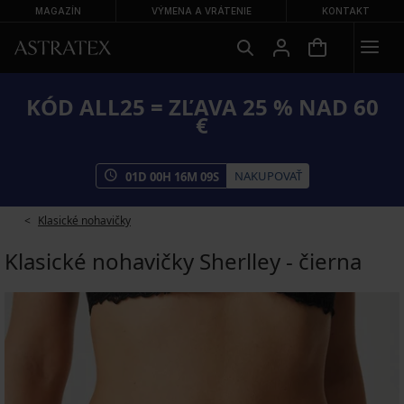
MAGAZÍN
VÝMENA A VRÁTENIE
KONTAKT
KÓD ALL25 = ZĽAVA 25 % NAD 60
€
NAKUPOVAŤ
01
D
00
H
16
M
09
S
Klasické nohavičky
Klasické nohavičky Sherlley - čierna