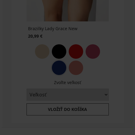
High
ZADARMO
akcia
16,99
leg
3+1
€
17,99
ZADARMO
akcia
€
3+1
akcia
Brazilky Lady Grace New
ZADARMO
3+1
20,99 €
ZADARMO
Zvoľte veľkosť
VLOŽIŤ DO KOŠÍKA