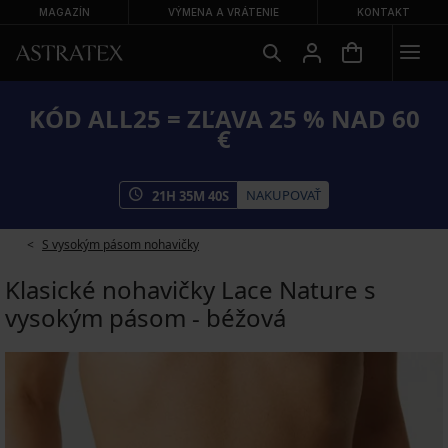
MAGAZÍN
VÝMENA A VRÁTENIE
KONTAKT
KÓD ALL25 = ZĽAVA 25 % NAD 60
€
NAKUPOVAŤ
21
H
35
M
40
S
S vysokým pásom nohavičky
Klasické nohavičky Lace Nature s
vysokým pásom - béžová