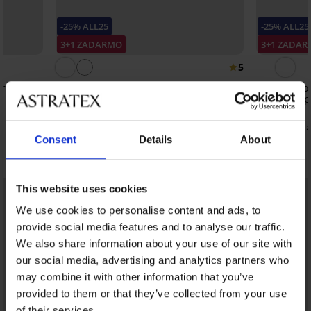
-25% ALL25
-25% ALL25
3+1 ZADARMO
3+1 ZADA
5
er
Klasické nohavičky Simple Lace so
Klasické no
zvýšeným pásom
zvýšeným 
10,99 €
20,99 €
8,24 €
15,74 €
kód:
ALL25
kód:
Consent
Details
About
Objavte podobné kúsky
This website uses cookies
We use cookies to personalise content and ads, to
provide social media features and to analyse our traffic.
We also share information about your use of our site with
our social media, advertising and analytics partners who
may combine it with other information that you’ve
provided to them or that they’ve collected from your use
of their services.