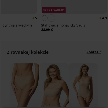
3+1 ZADARMO
5
4,9
ky Cynthia s vysokým
Sťahovacie nohavičky Vadis
28,99 €
Z rovnakej kolekcie
Zobraziť