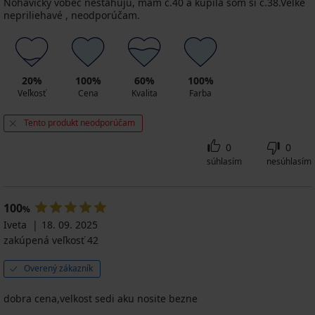
Nohavičky vôbec nesťahujú, mám č.40 a kúpila som si č.38.Velke
nepriliehavé , neodporúčam.
20%
100%
60%
100%
Veľkosť
Cena
Kvalita
Farba
Tento produkt neodporúčam
0
0
súhlasím
nesúhlasím
100
%
Iveta
18. 09. 2025
zakúpená veľkosť 42
Overený zákazník
dobra cena,velkost sedi aku nosite bezne