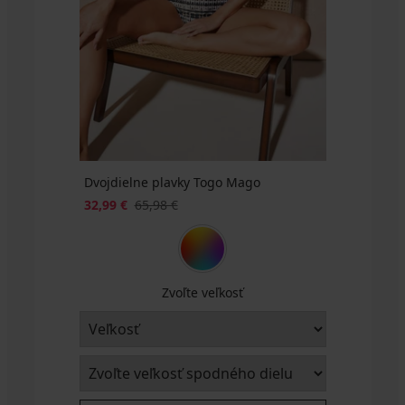
€
€
kód
€
kód
98,99
kód
ALL25
ALL25
€
ALL25
Dvojdielne plavky Togo Mago
32,99 €
65,98 €
Zvoľte veľkosť