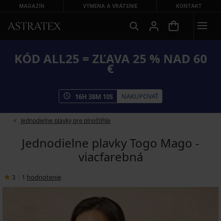
MAGAZÍN
VÝMENA A VRÁTENIE
KONTAKT
KÓD ALL25 = ZĽAVA 25 % NAD 60
€
NAKUPOVAŤ
16
H
38
M
09
S
Jednodielne plavky pre plnoštíhle
Jednodielne plavky Togo Mago -
viacfarebná
3
|
1
hodnotenie