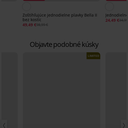
Zoštíhľujúce jednodielne plavky Bella II
Jednodielne
bez kostíc
24,49 €
34,99
49,49 €
98,99 €
Objavte podobné kúsky
LIMITED