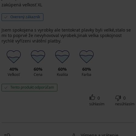
zakúpená veľkosť XL
Overený zákazník
Jsem spokojena s vyrobky ale tentokrat plavky byli velké,stalo se
mi to poprvé že nevyhovoval vyrobek.Jinak velka spokojnost
rychlé vyřízeni vrátění platby.
40%
60%
60%
60%
Veľkosť
Cena
Kvalita
Farba
Tento produkt odporúčam
0
0
súhlasím
nesúhlasím
Výmena a vrátenie