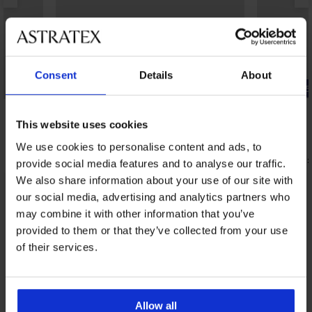
Výpredaj
Consent
Details
About
Zľava -60%
-25% ALL25
5
This website uses cookies
Jednodielne plavky Elisabeth
Horný diel 
43,20 €
28,99 €
107,99 €
We use cookies to personalise content and ads, to
21,74 €
kód:
provide social media features and to analyse our traffic.
We also share information about your use of our site with
our social media, advertising and analytics partners who
Z rovnakej kolekcie
Zobraziť
may combine it with other information that you’ve
provided to them or that they’ve collected from your use
of their services.
Allow all