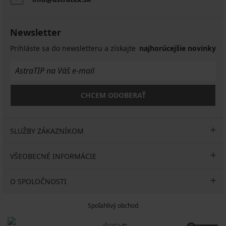
Green
€
krátky
46,49
€
Newsletter
92,99
Prihláste sa do newsletteru a získajte
najhorúcejšie novinky
€
CHCEM ODOBERAŤ
SLUŽBY ZÁKAZNÍKOM
VŠEOBECNÉ INFORMÁCIE
O SPOLOČNOSTI
Spoľahlivý obchod