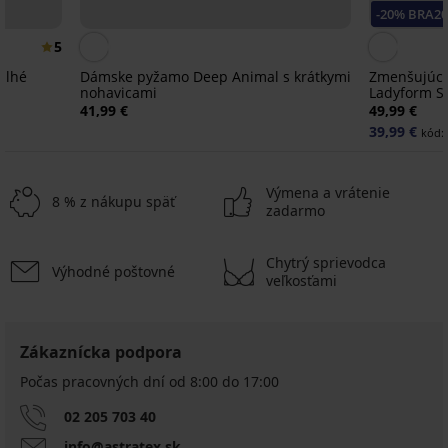
-20% BRA2
5
dlhé
Dámske pyžamo Deep Animal s krátkymi
Zmenšujúca
nohavicami
Ladyform So
41,99 €
49,99 €
39,99 €
kód:
Výmena a vrátenie
8 % z nákupu späť
zadarmo
Chytrý sprievodca
Výhodné poštovné
Výpredaj
-50%
veľkosťami
ED
5
Zákaznícka podpora
PREMIUM
Hrejivý
Hrejivý
Počas pracovných dní od 8:00 do 17:00
župan
župan
Jenesis
DKNY
02 205 703 40
dlhý
Elm
41,99
info@astratex.sk