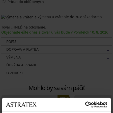
Pridať do obľúbených
Výmena a vrátenie do 30 dní zadarmo
Tovar IHNEĎ na odoslanie.
Objednajte ešte dnes a tovar u vás bude v Pondelok
10. 8.
2026
POPIS
DOPRAVA A PLATBA
VÝMENA
ÚDRŽBA A PRANIE
O ZNAČKE
Mohlo by sa vám páčiť
LIMITED