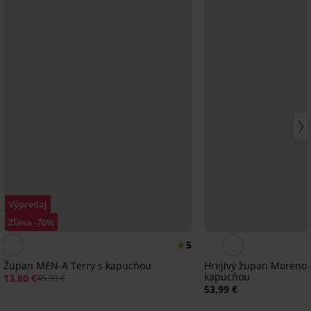
Výpredaj
Zľava -70%
5
Župan MEN-A Terry s kapucňou
Hrejivý župan Moreno I
kapucňou
13,80 €
45,99 €
53,99 €