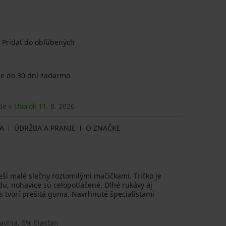
Pridať do obľúbených
e do 30 dní zadarmo
de v Utorok
11. 8.
2026
A
ÚDRŽBA A PRANIE
O ZNAČKE
í malé slečny roztomilými mačičkami. Tričko je
, nohavice sú celopotlačené. Dlhé rukávy aj
 tvorí prešitá guma. Navrhnuté špecialistami
avlna, 5% Elastan