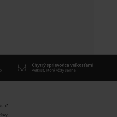
Chytrý sprievodca veľkosťami
o
Veľkosť, ktorá vždy sadne
ách?
zľavy