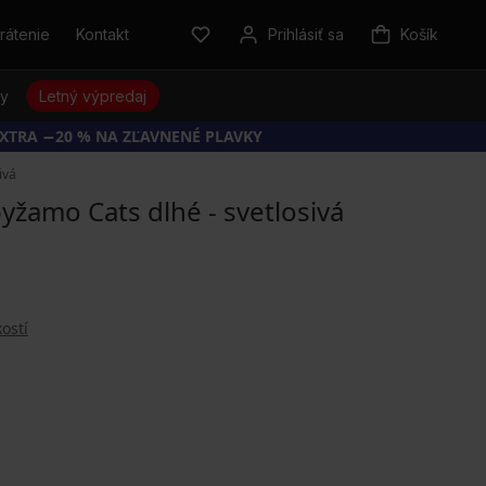
rátenie
Kontakt
Prihlásiť sa
Košík
sy
Letný výpredaj
EXTRA −20 % NA ZĽAVNENÉ PLAVKY
ivá
žamo Cats dlhé - svetlosivá
ostí