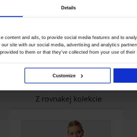
Details
Výpredaj
Výpredaj
Zľava -60%
Zľava -70%
e content and ads, to provide social media features and to analy
 our site with our social media, advertising and analytics partn
 provided to them or that they’ve collected from your use of their
tars s
Detský hrejivý overal
Svietiaci detský župan N
Kigurumi s kapucňou
Cats s kapucňou
18,40 €
45,99 €
14,70 €
48,99 €
Customize
Z rovnakej kolekcie