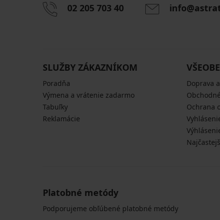
02 205 703 40
info@astra
SLUŽBY ZÁKAZNÍKOM
VŠEOBE
Poradňa
Doprava a
Výmena a vrátenie zadarmo
Obchodné
Tabuľky
Ochrana 
Reklamácie
Vyhláseni
Výhláseni
Najčastej
Platobné metódy
Podporujeme obľúbené platobné metódy