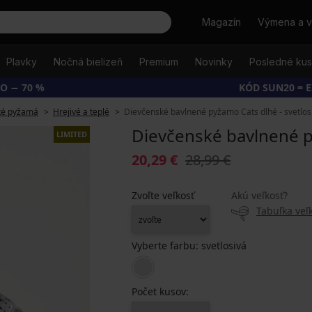
Hľadať
Magazín
Výmena a v
Plavky
Nočná bielizeň
Premium
Novinky
Posledné ku
O − 70 %
KÓD SUN20 = 
ké pyžamá
Hrejivé a teplé
Dievčenské bavlnené pyžamo Cats dlhé - svetlos
Dievčenské bavlnené py
LIMITED
20,29 €
28,99 €
Zvoľte veľkosť
Akú veľkosť?
Tabuľka veľk
Vyberte farbu:
svetlosivá
Počet kusov: