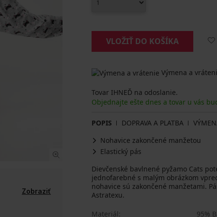
VLOŽIŤ DO KOŠÍKA
Výmena a vráteni
Tovar IHNEĎ na odoslanie.
Objednajte ešte dnes a tovar u vás bu
POPIS
DOPRAVA A PLATBA
VÝMEN
Nohavice zakončené manžetou
Elastický pás
Dievčenské bavlnené pyžamo Cats poteš
jednofarebné s malým obrázkom vpredu
nohavice sú zakončené manžetami. Pás
Zobraziť
Astratexu.
Materiál
95% B