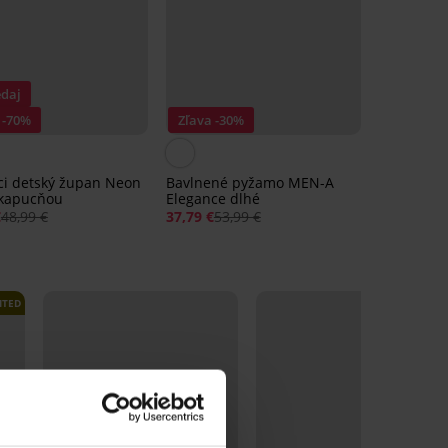
daj
 -70%
Zľava -30%
aci detský župan Neon
Bavlnené pyžamo MEN-A
 kapucňou
Elegance dlhé
€
48,99 €
37,79 €
53,99 €
ITED