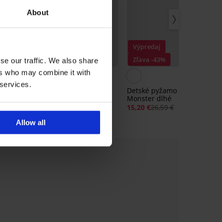
About
Výpredaj
Výpredaj
Zľava -60%
Zľava -43%
se our traffic. We also share
ers who may combine it with
 services.
eon
Detské pyžamo Sheep dlhé
Detské pyžamo Funny
Monster dlhé
15,20 €
37,99 €
15,20 €
26,59 €
Allow all