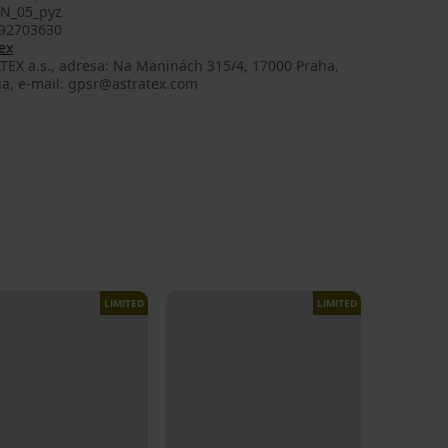
N_05_pyz
92703630
ex
TEX a.s., adresa: Na Maninách 315/4, 17000 Praha,
ia, e-mail: gpsr@astratex.com
LIMITED
LIMITED