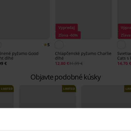
Výpredaj
Výpre
Zľava -60%
Zľava
5
lnené pyžamo Good
Chlapčenské pyžamo Charlie
Svieti
ht dlhé
dlhé
Cats s
99 €
12,80 €
31,99 €
14,70 
Objavte podobné kúsky
LIMITED
LIMITED
LIM