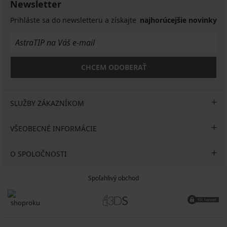
57,99
€
Newsletter
€
€
noha...
€
95,89
Prihláste sa do newsletteru a získajte
najhorúcejšie novinky
115,99
€
€
136,99
€
CHCEM ODOBERAŤ
SLUŽBY ZÁKAZNÍKOM
VŠEOBECNÉ INFORMÁCIE
O SPOLOČNOSTI
Spoľahlivý obchod