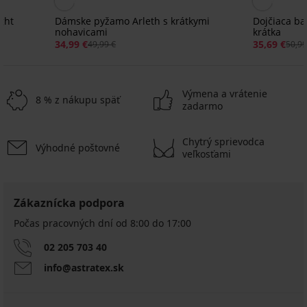
ght
Dámske pyžamo Arleth s krátkymi
Dojčiaca ba
nohavicami
krátka
34,99 €
35,69 €
49,99 €
50,99
Výmena a vrátenie
8 % z nákupu späť
zadarmo
Chytrý sprievodca
Výhodné poštovné
Výpredaj
Výpredaj
-50%
-30%
veľkosťami
ED
IMITED
LIMITED
LIMITED
LIMITED
LIMITED
4,9
5
Dámske
Dámske
Zákaznícka podpora
PREMIUM
PREMIUM
PREMIUM
bavlnené
pyžamo
Dámske
Saténový
Hrejivé
Dámske
pyžamo
Počas pracovných dní od 8:00 do 17:00
Night
bavlnené
pyžamový
pyžamo
pyžamo
Zora
Hearts
pyžamo
Erotický
overal
DKNY
DKNY
Stripe
s
02 205 703 40
Pointelle
komplet
Bluebella
Falling
Bold
s
krátkymi
Erotický
s
info@astratex.sk
Aga
krátky
from
City
krátkymi
nohavicami
komplet
krátkymi
Fall
Streets
noha...
39,99
Belinda
82,99
49,99
nohavi...
dlhé
s
53,99
€
€
€
41,99
37,99
dlhými