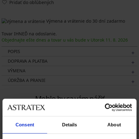
Pridať do obľúbených
Výmena a vrátenie do 30 dní zadarmo
Tovar IHNEĎ na odoslanie.
Objednajte ešte dnes a tovar u vás bude v Utorok
11. 8.
2026
POPIS
DOPRAVA A PLATBA
VÝMENA
ÚDRŽBA A PRANIE
Mohlo by sa vám páčiť
Consent
Details
About