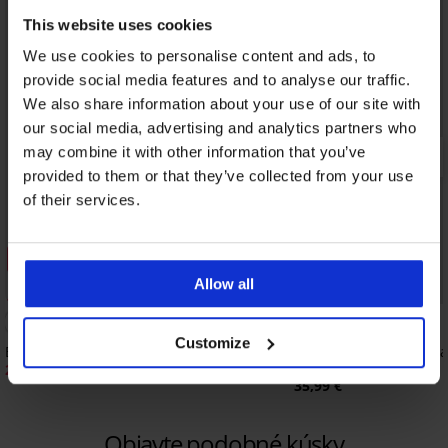
This website uses cookies
We use cookies to personalise content and ads, to
provide social media features and to analyse our traffic.
We also share information about your use of our site with
our social media, advertising and analytics partners who
may combine it with other information that you’ve
provided to them or that they’ve collected from your use
of their services.
Výpredaj
Allow all
Bestseller
Zľava -30%
5
Customize
Bavlnené pyžamo Dream Edit krátke
Dámske bavlnené pyža
krátkymi nohavicami
20,29 €
28,99 €
35,99 €
Objavte podobné kúsky