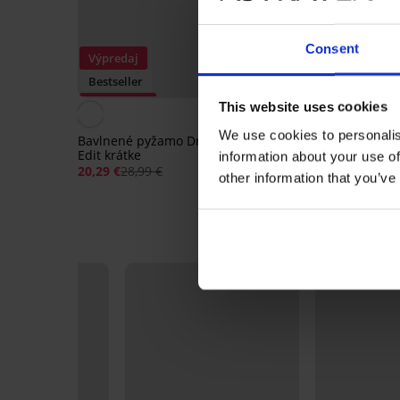
Consent
Výpredaj
Bestseller
Zľava -30%
This website uses cookies
5
We use cookies to personalis
Bavlnené pyžamo Dream
Dámske bavlnené py
Edit krátke
Sabrina s krátkymi
information about your use of
nohavicami
20,29 €
28,99 €
35,99 €
other information that you’ve