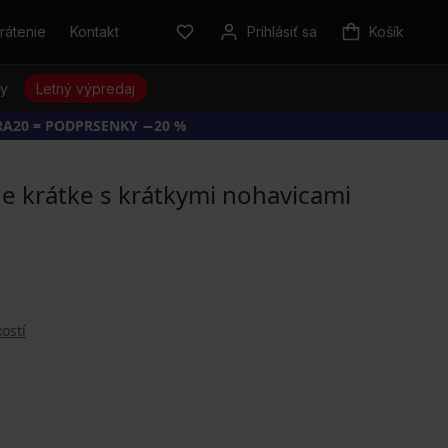
rátenie
Kontakt
Prihlásiť sa
Košík
sy
Letný výpredaj
RA20 = PODPRSENKY −20 %
 krátke s krátkymi nohavicami
ostí