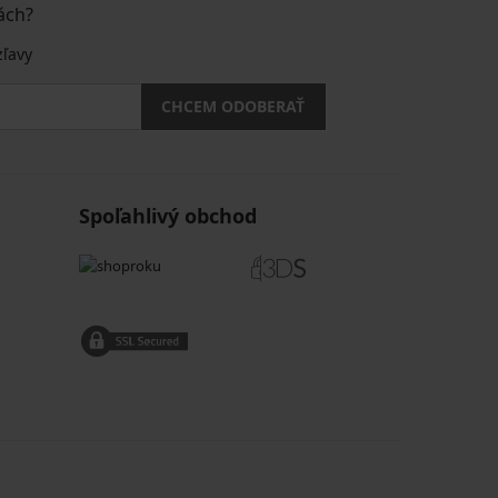
ách?
zľavy
CHCEM ODOBERAŤ
Spoľahlivý obchod