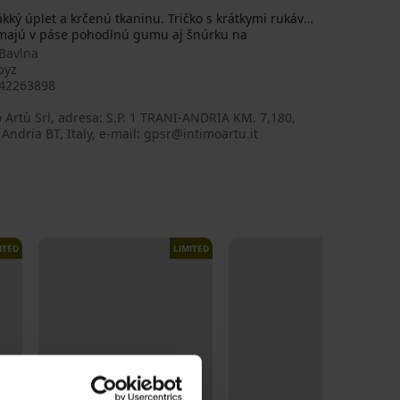
 úplet a krčenú tkaninu. Tričko s krátkymi rukávmi
y majú v páse pohodlnú gumu aj šnúrku na
Bavlna
pyz
42263898
 Artù Srl, adresa: S.P. 1 TRANI-ANDRIA KM. 7,180,
Andria BT, Italy, e-mail: gpsr@intimoartu.it
ITED
LIMITED