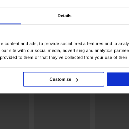
Details
Zľava -30%
Zľava -30%
5
e content and ads, to provide social media features and to analy
žamo
Dámske bavlnené pyžamo
Dámske pyžamo Arleth s
Jianna s krátkymi
krátkymi nohavicami
 our site with our social media, advertising and analytics partn
nohavicami
23,09 €
32,99 €
34,99 €
49,99 €
 provided to them or that they’ve collected from your use of their
Objavte podobné kúsky
Customize
LIMITED