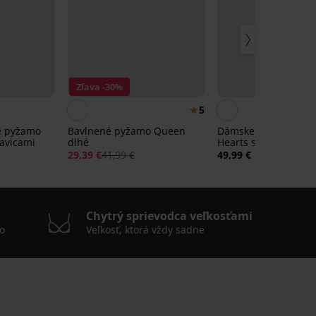
Zľava -30%
5
é pyžamo
Bavlnené pyžamo Queen
Dámske pyžamo Nig
havicami
dlhé
Hearts s krátkymi
nohavicami
29,39 €
41,99 €
49,99 €
Chytrý sprievodca veľkosťami
o
Veľkosť, ktorá vždy sadne