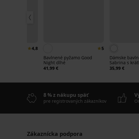
4,8
5
Bavlnené pyžamo Good
Dámske bavl
Night dlhé
Sabrina s krá
pyžamo Karen
nohavicami
41,99 €
35,99 €
8 % z nákupu späť
V
pre registrovaných zákazníkov
On
Zákaznícka podpora
Výpredaj
Výpredaj
-50%
-30%
LIMITED
LIMITED
LIMITED
LIMITED
LIMITED
LIMITED