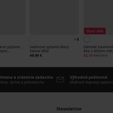
Zľava -30%
5
nené pyžamo
Saténové pyžamo Macy
Dámske bavlnen
tkymi
Satine dlhé
Alia s dlhými no
49,99 €
32,19 €
45,99 €
ýmena a vrátenie zadarmo
Výhodné poštovné
line, rýchlo a jednoducho
Možnosť dopravy zadarm
Newsletter