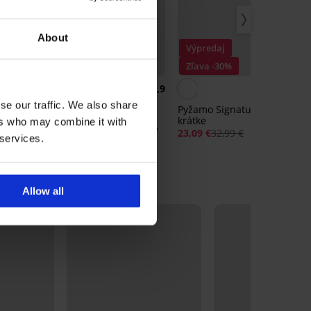
About
Výpredaj
Výpredaj
Zľava -40%
Zľava -30%
4,9
4,
se our traffic. We also share
Pyžamo Signature Quin
krátke
ers who may combine it with
Bavlnené pyžamo Madeline
23,09 €
32,99 €
 services.
krátke
19,79 €
32,99 €
Allow all
LIMITED