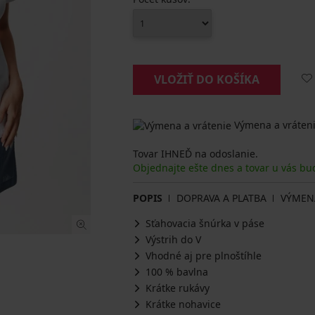
VLOŽIŤ DO KOŠÍKA
Výmena a vráteni
Tovar IHNEĎ na odoslanie.
Objednajte ešte dnes a tovar u vás bu
POPIS
DOPRAVA A PLATBA
VÝMEN
Sťahovacia šnúrka v páse
Výstrih do V
Vhodné aj pre plnoštíhle
100 % bavlna
Krátke rukávy
Krátke nohavice