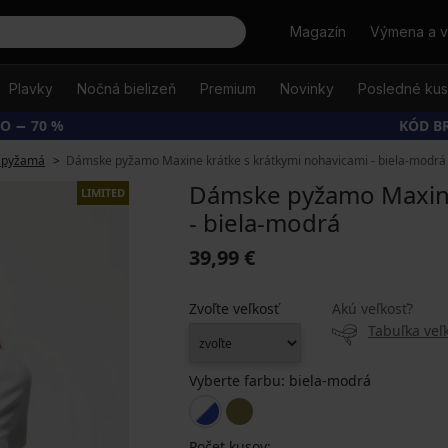
Hľadať
Magazín
Výmena a v
Plavky
Nočná bielizeň
Premium
Novinky
Posledné ku
O − 70 %
KÓD B
 pyžamá
Dámske pyžamo Maxine krátke s krátkymi nohavicami - biela-modrá
Dámske pyžamo Maxine
LIMITED
- biela-modrá
39,99 €
Zvoľte veľkosť
Akú veľkosť?
Tabuľka veľk
Vyberte farbu:
biela-modrá
Počet kusov: