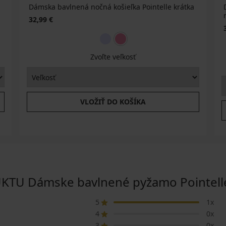
Dámska bavlnená nočná košieľka Pointelle krátka
32,99 €
Zvoľte veľkosť
VLOŽIŤ DO KOŠÍKA
U Dámske bavlnené pyžamo Pointelle 
5
1x
4
0x
3
0x