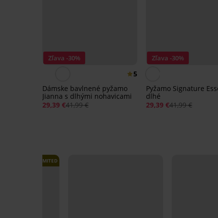
Zľava -30%
Zľava -30%
5
Dámske bavlnené pyžamo
Pyžamo Signature Es
Jianna s dlhými nohavicami
dlhé
29,39 €
41,99 €
29,39 €
41,99 €
LIMITED