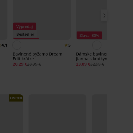
Výpredaj
Bestseller
Zľava -30%
Zľava -30%
4,1
5
Bavlnené pyžamo Dream
Dámske bavlnené pyžamo
Edit krátke
Jianna s krátkymi
nohavicami
20,29 €
28,99 €
23,09 €
32,99 €
LIMITED