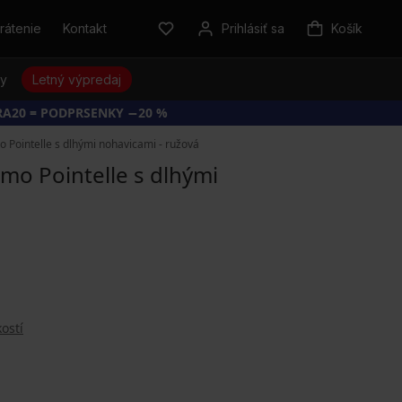
rátenie
Kontakt
Prihlásiť sa
Košík
sy
Letný výpredaj
RA20 = PODPRSENKY −20 %
Pointelle s dlhými nohavicami - ružová
o Pointelle s dlhými
ostí