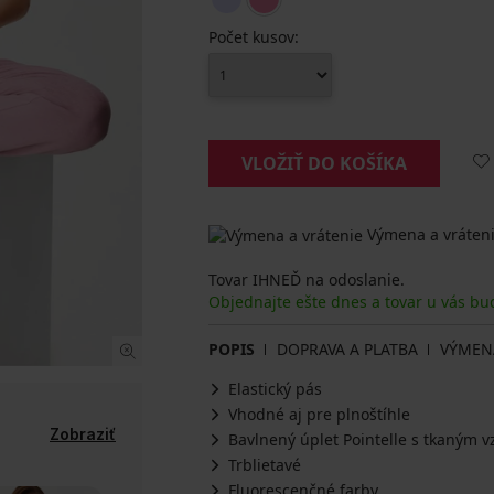
Počet kusov:
VLOŽIŤ DO KOŠÍKA
Výmena a vráteni
Tovar IHNEĎ na odoslanie.
Objednajte ešte dnes a tovar u vás bu
POPIS
DOPRAVA A PLATBA
VÝMEN
Elastický pás
Vhodné aj pre plnoštíhle
Zobraziť
Bavlnený úplet Pointelle s tkaným 
Trblietavé
Fluorescenčné farby