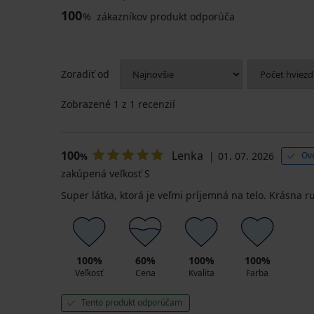
100
%
zákazníkov produkt odporúča
Zoradiť od
Zobrazené
1
z 1 recenzií
100
Lenka
01. 07. 2026
Ov
%
zakúpená veľkosť S
Super látka, ktorá je veľmi príjemná na telo. Krásna r
100%
60%
100%
100%
Veľkosť
Cena
Kvalita
Farba
Tento produkt odporúčam