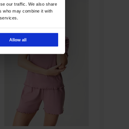
se our traffic. We also share
ers who may combine it with
 services.
Allow all