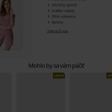
Okrúhly výstrih
Krátke rukávy
Dlhé nohavice
Bavlna
Zobraziť viac
Mohlo by sa vám páčiť
LIMITED
LIM