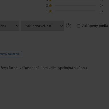
2
0x
1
0x
Zakúpený podľa 
erený zákazník
užová farba. Veľkosť sedí. Som veľmi spokojná s kúpou.