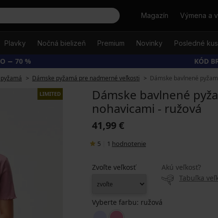
Hľadať
Magazín
Výmena a v
Plavky
Nočná bielizeň
Premium
Novinky
Posledné ku
O − 70 %
KÓD B
 pyžamá
Dámske pyžamá pre nadmerné veľkosti
Dámske bavlnené pyžamo 
Dámske bavlnené pyžam
LIMITED
nohavicami - ružová
41,99 €
5
|
1
hodnotenie
Zvoľte veľkosť
Akú veľkosť?
Tabuľka veľk
Vyberte farbu:
ružová