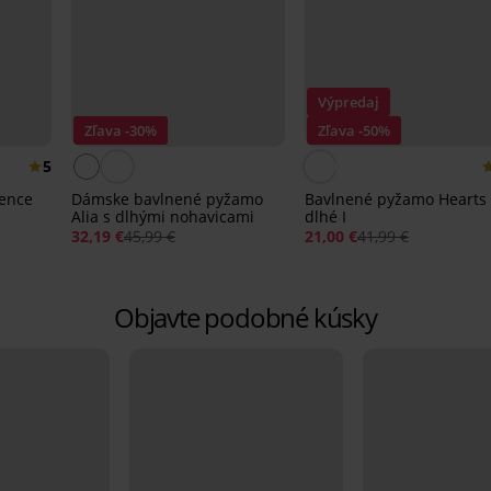
Výpredaj
Zľava -30%
Zľava -50%
5
sence
Dámske bavlnené pyžamo
Bavlnené pyžamo Hearts
Alia s dlhými nohavicami
dlhé I
32,19 €
45,99 €
21,00 €
41,99 €
Objavte podobné kúsky