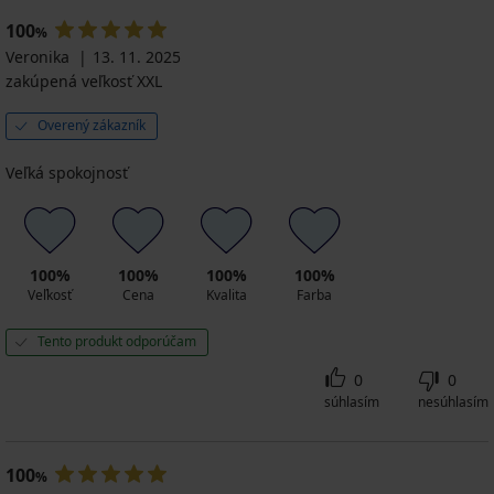
19,80
€
€
€
€
57,99
€
€
€
€
100
65,99
%
€
39,59
€
Veronika
13. 11. 2025
€
zakúpená veľkosť XXL
Overený zákazník
Veľká spokojnosť
100%
100%
100%
100%
Veľkosť
Cena
Kvalita
Farba
Tento produkt odporúčam
0
0
súhlasím
nesúhlasím
100
%