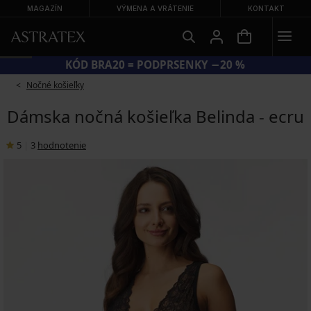
MAGAZÍN
VÝMENA A VRÁTENIE
KONTAKT
KÓD BRA20 = PODPRSENKY −20 %
Nočné košieľky
Dámska nočná košieľka Belinda - ecru
5
|
3
hodnotenie