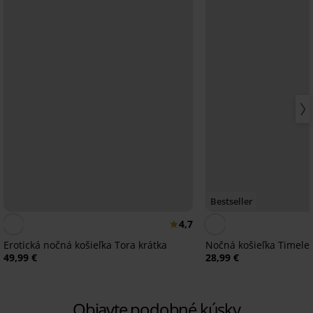
Bestseller
4,7
Erotická nočná košieľka Tora krátka
Nočná košieľka Timele
49,99 €
28,99 €
Objavte podobné kúsky