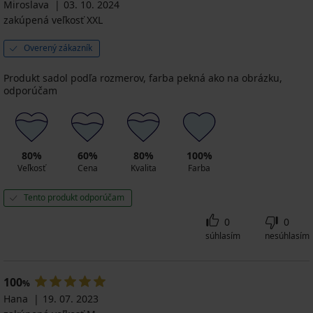
Miroslava
03. 10. 2024
zakúpená veľkosť XXL
Overený zákazník
Produkt sadol podľa rozmerov, farba pekná ako na obrázku,
odporúčam
80%
60%
80%
100%
Veľkosť
Cena
Kvalita
Farba
Tento produkt odporúčam
0
0
súhlasím
nesúhlasím
100
%
Hana
19. 07. 2023