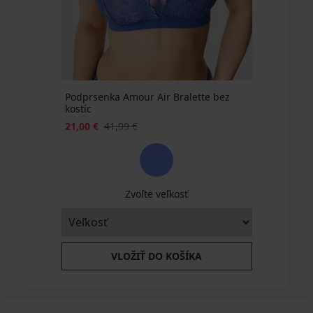
107,99
€
€
9
€
Podprsenka Amour Air Bralette bez
kostíc
21,00 €
41,99 €
Zvoľte veľkosť
VLOŽIŤ DO KOŠÍKA