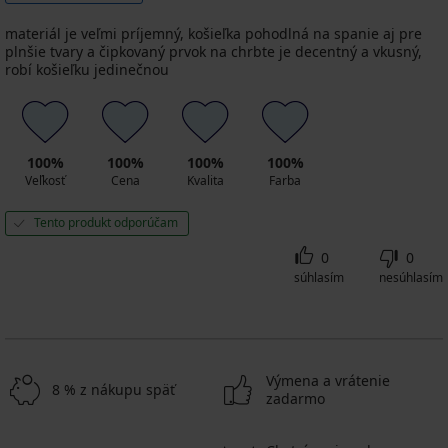
materiál je veľmi príjemný, košieľka pohodlná na spanie aj pre
plnšie tvary a čipkovaný prvok na chrbte je decentný a vkusný,
robí košieľku jedinečnou
100%
100%
100%
100%
Veľkosť
Cena
Kvalita
Farba
Tento produkt odporúčam
0
0
súhlasím
nesúhlasím
Výmena a vrátenie
8 % z nákupu späť
zadarmo