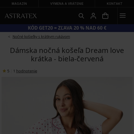
MAGAZÍN
VÝMENA A VRÁTENIE
KONTAKT
VEĽKÝ LETNÝ VÝPREDAJ AŽ DO −70 %
Nočné košieľky s krátkym rukávom
Dámska nočná košeľa Dream love
krátka - biela-červená
5
|
1
hodnotenie