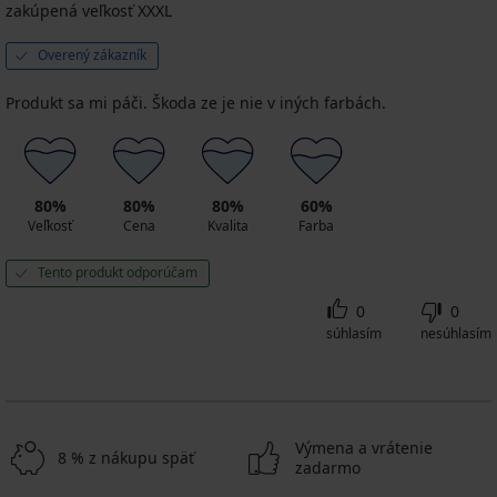
zakúpená veľkosť XXXL
Overený zákazník
Produkt sa mi páči. Škoda ze je nie v iných farbách.
80%
80%
80%
60%
Veľkosť
Cena
Kvalita
Farba
Tento produkt odporúčam
0
0
súhlasím
nesúhlasím
Výmena a vrátenie
8 % z nákupu späť
zadarmo