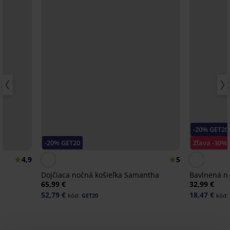
-20% GET20
-20% GET20
Zľava -30%
4,9
5
a
Dojčiaca nočná košieľka Samantha
Bavlnená no
65,99 €
32,99 €
52,79 €
18,47 €
kód:
GET20
kód: