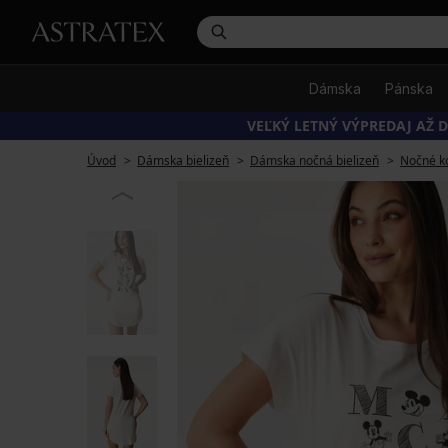
Dámska
Pánska
VEĽKÝ LETNÝ VÝPREDAJ AŽ D
Úvod
Dámska bielizeň
Dámska nočná bielizeň
Nočné ko