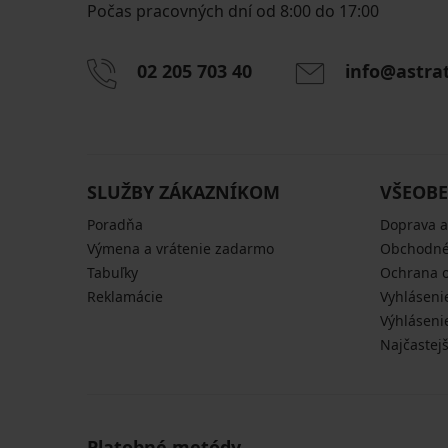
Počas pracovných dní od 8:00 do 17:00
02 205 703 40
info@astra
SLUŽBY ZÁKAZNÍKOM
VŠEOBE
Poradňa
Doprava a
Výmena a vrátenie zadarmo
Obchodné
Tabuľky
Ochrana 
Reklamácie
Vyhláseni
Výhláseni
Najčastej
Platobné metódy