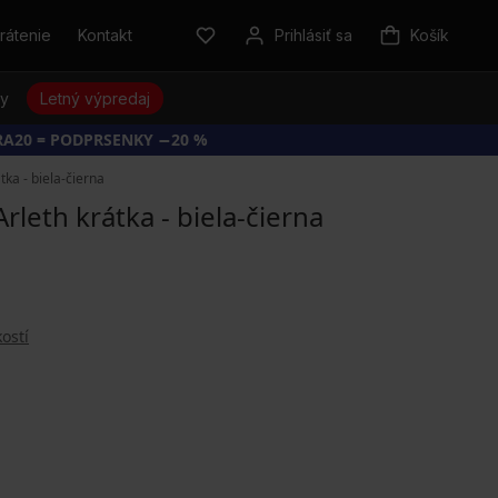
rátenie
Kontakt
Prihlásiť sa
Košík
sy
Letný výpredaj
RA20 = PODPRSENKY −20 %
ka - biela-čierna
leth krátka - biela-čierna
ostí