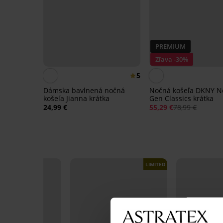
PREMIUM
Zľava -30%
5
Dámska bavlnená nočná
Nočná košeľa DKNY N
košeľa Jianna krátka
Gen Classics krátka
24,99 €
55,29 €
78,99 €
LIMITED