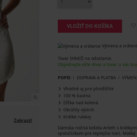
VLOŽIŤ DO KOŠÍKA
Výmena a vráteni
Tovar IHNEĎ na odoslanie.
Objednajte ešte dnes a tovar u vás bu
POPIS
DOPRAVA A PLATBA
VÝMEN
Vhodné aj pre plnoštíhle
100 % bavlna
Dĺžka nad kolená
Okrúhly výstrih
Krátke rukávy
Zobraziť
Dámska nočná košeľa Arleth s krátkym
spoločníkom pre teplejšie noci. Mäkký