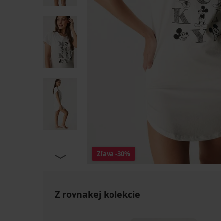
Zľava
-30%
Z rovnakej kolekcie