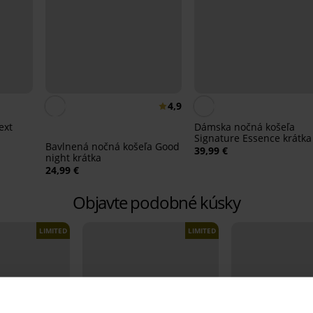
4,9
ext
Dámska nočná košeľa
Signature Essence krátka
Bavlnená nočná košeľa Good
39,99 €
night krátka
24,99 €
Objavte podobné kúsky
LIMITED
LIMITED