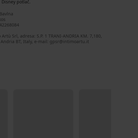
 Disney potlač.
Bavlna
kos
42268084
 Artù Srl, adresa: S.P. 1 TRANI-ANDRIA KM. 7,180,
Andria BT, Italy, e-mail: gpsr@intimoartu.it
LIMITED