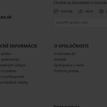
Chcete sa dozvedieť o novink
novinky
akcie
tex.sk
CNÉ INFORMÁCIE
O SPOLOČNOSTI
 platba
O Astratex.sk
 podmienky
Kontakt
osobných údajov
Spolupráca s nami
e o cookies
Provízny predaj
e o prístupnosti
šie kladené otázky
Dopravcovia