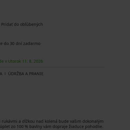
Pridať do obľúbených
e do 30 dní zadarmo
de v Utorok
11. 8.
2026
A
ÚDRŽBA A PRANIE
i rukávmi a dĺžkou nad kolená bude vašim dokonalým
 úplet zo 100 % bavlny vám dopraje žiaduce pohodlie.