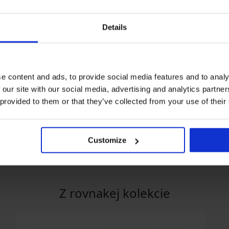
Details
Výpredaj
Zľava -40%
Zľava -30%
e content and ads, to provide social media features and to analy
 our site with our social media, advertising and analytics partn
5
 provided to them or that they’ve collected from your use of their
a Aruelle
Nočná košeľa Signature
Roselyn krátka
Saténový župan S
€
22,79 €
37,99 €
krátky
29,39 €
41,99 €
Customize
Z rovnakej kolekcie