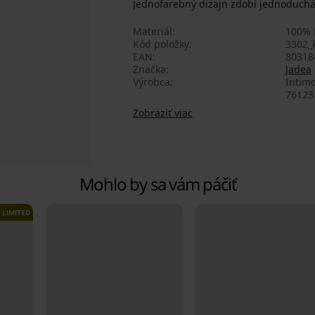
Jednofarebný dizajn zdobí jednoduchá
Materiál
100% 
Kód položky
3302_
EAN
80318
Značka
Jadea
Výrobca
Intimo
76123 
Zobraziť viac
Mohlo by sa vám páčiť
LIMITED