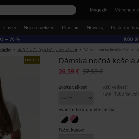
Hľadať
Magazín
Výmena a v
Plavky
Nočná bielizeň
Premium
Novinky
Posledné ku
O − 70 %
KÓD B
šieľky
Nočné košieľky s krátkym rukávom
Dámska nočná košeľa Arleth krát
Dámska nočná košeľa Ar
LIMITED
26,59 €
37,99 €
Zvoľte veľkosť
Akú veľkosť?
Tabuľka veľk
Vyberte farbu:
biela-čierna
Počet kusov: