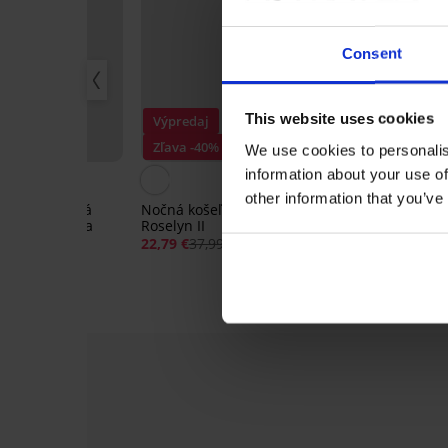
Consent
This website uses cookies
Výpredaj
Výpredaj
Zľava -40%
Zľava -50%
We use cookies to personalis
information about your use of
4,6
other information that you’ve
vlnená nočná
Nočná košeľa Signature
Nočná košieľk
t Cotton krátka
Roselyn II
Soraya krátka
22,79 €
37,99 €
31,00 €
61,99 