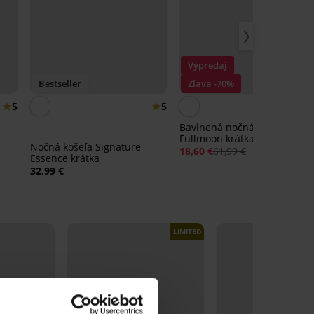
Výpredaj
Bestseller
Zľava -70%
5
5
Bavlnená nočná košeľa
Fullmoon krátka
Nočná košeľa Signature
18,60 €
61,99 €
Essence krátka
32,99 €
LIMITED