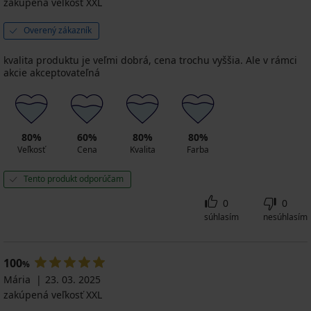
zakúpená veľkosť XXL
Overený zákazník
kvalita produktu je veľmi dobrá, cena trochu vyššia. Ale v rámci
akcie akceptovateľná
80%
60%
80%
80%
Veľkosť
Cena
Kvalita
Farba
Tento produkt odporúčam
0
0
súhlasím
nesúhlasím
100
%
Mária
23. 03. 2025
zakúpená veľkosť XXL