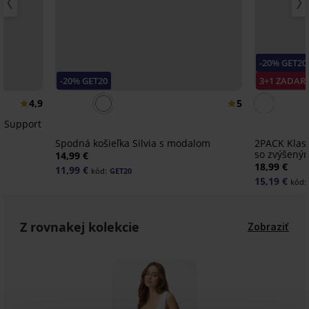
-20% GET20
-20% GET20
3+1 ZADA
4,9
5
e Support
Spodná košieľka Silvia s modalom
2PACK Klasi
so zvýšený
14,99 €
18,99 €
11,99 €
kód:
GET20
15,19 €
kód:
Z rovnakej kolekcie
Zobraziť