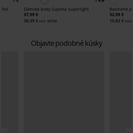
5
4,6
dlhé
Dámske body Supima Superlight
Bavlnené p
37,99 €
32,99 €
30,39 €
15,83 €
kód:
GET20
kód:
Objavte podobné kúsky