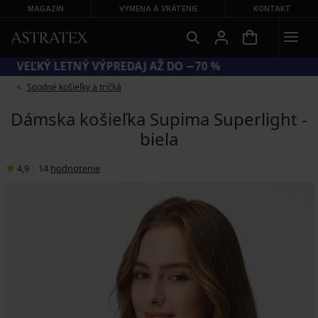
MAGAZÍN
VÝMENA A VRÁTENIE
KONTAKT
VEĽKÝ LETNÝ VÝPREDAJ AŽ DO −70 %
Spodné košieľky a tričká
Dámska košieľka Supima Superlight -
biela
4,9
|
14
hodnotenie