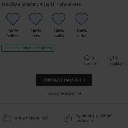
Tenučký a príjemný materiál - druhá koža
100%
100%
100%
100%
Veľkosť
Cena
Kvalita
Farba
Tento produkt odporúčam
0
0
súhlasím
nesúhlasím
ZOBRAZIŤ ĎALŠÍCH
3
Všetky recenzie (14)
Výmena a vrátenie
8 % z nákupu späť
zadarmo