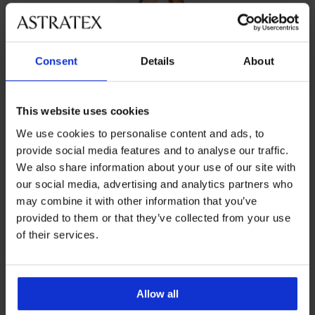
Consent
Details
About
This website uses cookies
Z rovnakej kolekcie
We use cookies to personalise content and ads, to
provide social media features and to analyse our traffic.
We also share information about your use of our site with
-30%
-30%
-13%
-20%
our social media, advertising and analytics partners who
-20 % GET20
-20 % GET20
-20 % GET20
-20 % GET20
-20 % GET20
-20 % GET20
-20 % GET20
may combine it with other information that you’ve
provided to them or that they’ve collected from your use
5
5
4,8
4,8
5
of their services.
Bavlnená
Dámska
2
Spodná
2
Bavlnená
Bavlnená
spodná
košieľka
PACK
košieľka
PACK
spodná
spodná
košieľka
Pieces
Bavlnená
Camiso
Bavlnená
košieľka
košieľka
Allow all
Maren
Plain
spodná
spodná
Miranda
Ergonomico
16,99