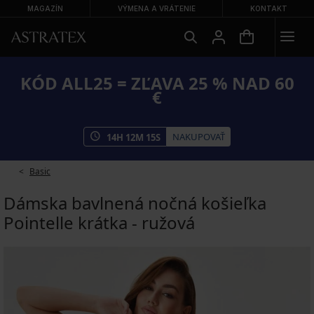
MAGAZÍN
VÝMENA A VRÁTENIE
KONTAKT
KÓD ALL25 = ZĽAVA 25 % NAD 60
€
NAKUPOVAŤ
14
H
12
M
14
S
Basic
Dámska bavlnená nočná košieľka
Pointelle krátka - ružová