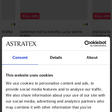
Zľava -40%
Zľava -40%
5
4
n krátka
Saténová nočná košieľka Luisa Satine
Dojčiaca ba
krátka
Coraline dl
17,39 €
37,19 €
28,99 €
61,99
Objavte podobné kúsky
Consent
Details
About
This website uses cookies
We use cookies to personalise content and ads, to
provide social media features and to analyse our traffic.
We also share information about your use of our site with
our social media, advertising and analytics partners who
may combine it with other information that you’ve