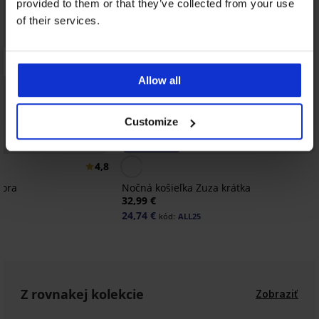
provided to them or that they’ve collected from your use
of their services.
Allow all
Customize
-25% ALL25
4,8
Lora
Nočná košieľka Zuza krátka
32,99 €
24,74 €
kód:
ALL25
Z rovnakej kolekcie
Zobraziť