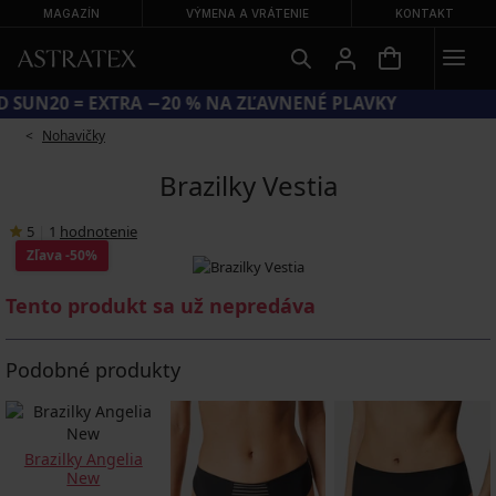
MAGAZÍN
VÝMENA A VRÁTENIE
KONTAKT
KÓD SUN20 = EXTRA −20 % NA ZĽAVNENÉ PLAVKY
Nohavičky
Brazilky Vestia
5
|
1
hodnotenie
Zľava
-50%
Tento produkt sa už nepredáva
Podobné produkty
Brazilky Angelia
New