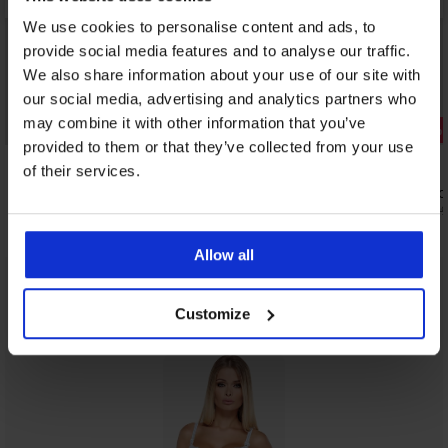
We use cookies to personalise content and ads, to
provide social media features and to analyse our traffic.
We also share information about your use of our site with
our social media, advertising and analytics partners who
may combine it with other information that you’ve
3+1 ZADARMO
Zľava -30%
provided to them or that they’ve collected from your use
5
5
of their services.
Klasické nohavičky Mona s vysokým
Brazilky Fr
pásom
16,09 €
22,99
15,99 €
Allow all
Z rovnakej kolekcie
Zobraziť
Customize