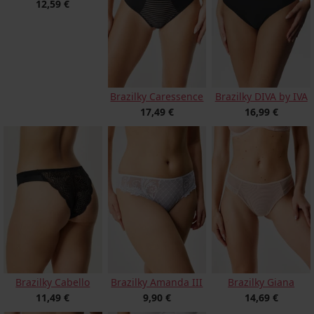
12,59 €
Brazilky Caressence
Brazilky DIVA by IVA
17,49 €
16,99 €
Brazilky Cabello
Brazilky Amanda III
Brazilky Giana
11,49 €
9,90 €
14,69 €