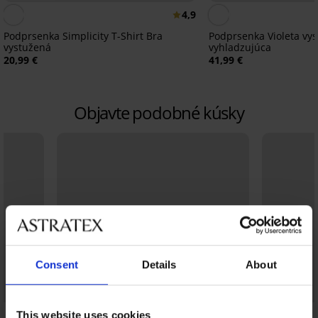
4,9
Podprsenka Simplicity T-Shirt Bra
Podprsenka Violeta vy
vystužená
vyhladzujúca
20,99 €
41,99 €
Objavte podobné kúsky
Consent
Details
About
This website uses cookies