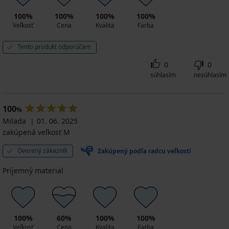
100%
100%
100%
100%
Veľkosť
Cena
Kvalita
Farba
Tento produkt odporúčam
0
0
súhlasím
nesúhlasím
100
%
Milada
01. 06. 2025
zakúpená veľkosť M
Overený zákazník
Zakúpený podľa radcu veľkostí
Príjemný material
100%
60%
100%
100%
Veľkosť
Cena
Kvalita
Farba