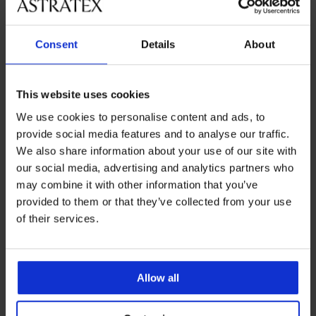
Z rovnakej kolekcie
Consent
Details
About
3+1 ZADARMO
Výpredaj
-30%
-30%
3+1 ZADARMO
Výpredaj
3+1 ZADARMO
3+1 ZADARMO
-30%
3+1 ZADARMO
3+1 ZADARMO
-50%
ITED
LIMITED
LIMITED
LIMITED
This website uses cookies
5
We use cookies to personalise content and ads, to
Brazilky
Brazilky
Brazilky
Brazilky
Brazilky
PREMIUM
provide social media features and to analyse our traffic.
Bloomelle
Caressence
Rosie
Laila
Celeste
Brazilky
Brazilky
We also share information about your use of our site with
Brazilky
čipkované
čipkované
čipkované
Flower
17,49
Cabello
24,99
Brazilky
Brazilky
Calvin
17,49
22,99
20,99
our social media, advertising and analytics partners who
€
€
Evolution
16,79
Lara
11,49
Klein
€
€
€
akcia
€
24,99
€
may combine it with other information that you’ve
19,99
28,99
25,99
akcia
akcia
24,99
€
3+1
23,99
22,99
€
€
provided to them or that they’ve collected from your use
€
€
3+1
3+1
ZADARMO
€
€
akcia
akcia
of their services.
akcia
ZADARMO
ZADARMO
3+1
3+1
3+1
ZADARMO
ZADARMO
ZADARMO
Allow all