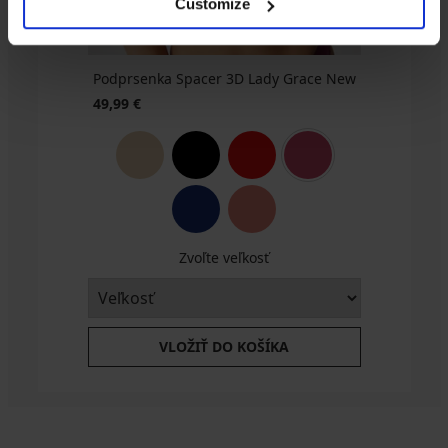
Customize
Podprsenka Spacer 3D Lady Grace New
49,99 €
Zvoľte veľkosť
VLOŽIŤ DO KOŠÍKA