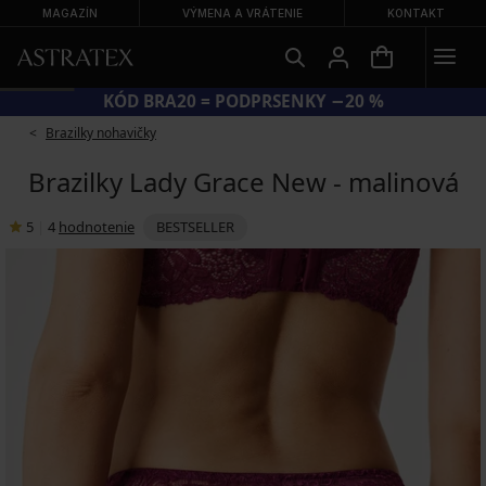
MAGAZÍN
VÝMENA A VRÁTENIE
KONTAKT
KÓD BRA20 = PODPRSENKY −20 %
Brazilky nohavičky
Brazilky Lady Grace New - malinová
5
|
4
hodnotenie
BESTSELLER