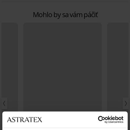
Mohlo by sa vám páčiť
-25% ALL25