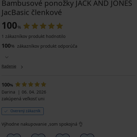
Bambusové ponožky JACK AND JONES
2+1 ZADARMO
2+1 ZADARMO
2+1 ZADARMO
JacBasic členkové
-25 % ALL25
-25 % ALL25
-25 % ALL25
100
%
1 zákazníkov produkt hodnotilo
Športové
2PACK
100
%
zákazníkov produkt odporúča
ponožky
Kompresné
Legan
ponožky
3PACK
členkové
Sprinter
Bavlnené
členkové
Radenie
6,99
ponožky
18,99
€
FILA
€
Invisible
akcia
členkové
akcia
100
2+1
%
2+1
10,99
ZADARMO
Darina
06. 04. 2026
ZADARMO
€
5,24
zakúpená veľkosť uni
akcia
14,24
€
€
kód
2+1
Overený zákazník
kód
ALL25
ZADARMO
ALL25
8,24
Výhodne nakupovanie ,som spokojná 👌
€
kód