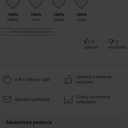
ALL25
100%
100%
100%
100%
Veľkosť
Cena
Kvalita
Farba
Tento produkt odporúčam
0
0
súhlasím
nesúhlasím
Výmena a vrátenie
8 % z nákupu späť
zadarmo
Chytrý sprievodca
Výhodné poštovné
veľkosťami
Zákaznícka podpora