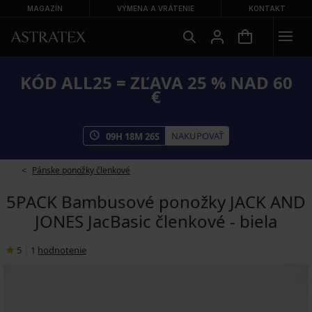
MAGAZÍN
VÝMENA A VRÁTENIE
KONTAKT
KÓD ALL25 = ZĽAVA 25 % NAD 60
€
NAKUPOVAŤ
09
H
18
M
26
S
Pánske ponožky členkové
5PACK Bambusové ponožky JACK AND
JONES JacBasic členkové - biela
5
|
1
hodnotenie