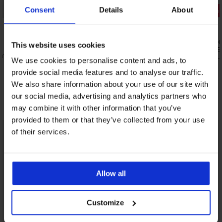
Consent
Details
About
2+1 ZADARMO
Zľava -20%
5
5
Bambusové ponožky Bengam krátke
3PACK Špor
This website uses cookies
JONES JACBr
6,99 €
nvisible
8,79 €
10,99 
We use cookies to personalise content and ads, to
5,24 €
kód:
ALL25
provide social media features and to analyse our traffic.
We also share information about your use of our site with
our social media, advertising and analytics partners who
Objavte podobné kúsky
may combine it with other information that you’ve
provided to them or that they’ve collected from your use
LIMITED
of their services.
Allow all
Customize