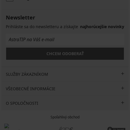
16,99
32,99
€
10,49
20,99
10,99
16,99
€
€
€
€
€
€
20,99
Newsletter
€
Prihláste sa do newsletteru a získajte
najhorúcejšie novinky
CHCEM ODOBERAŤ
SLUŽBY ZÁKAZNÍKOM
VŠEOBECNÉ INFORMÁCIE
O SPOLOČNOSTI
Spoľahlivý obchod