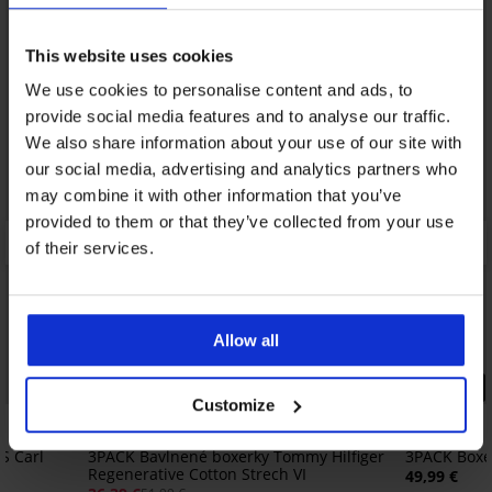
This website uses cookies
We use cookies to personalise content and ads, to
provide social media features and to analyse our traffic.
We also share information about your use of our site with
our social media, advertising and analytics partners who
may combine it with other information that you’ve
provided to them or that they’ve collected from your use
of their services.
Allow all
PREMIUM
Zľava -30%
PREMIUM
Customize
5
S Carl
3PACK Bavlnené boxerky Tommy Hilfiger
3PACK Boxer
Regenerative Cotton Strech VI
49,99 €