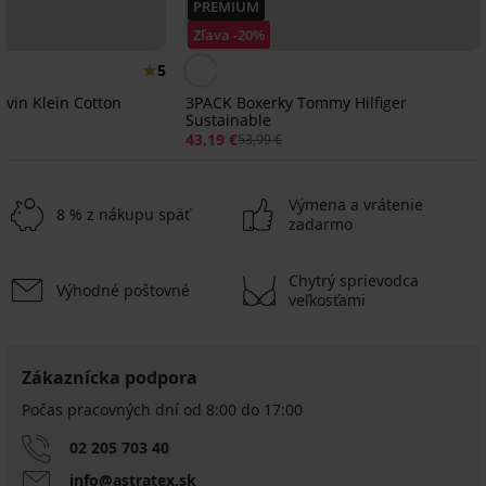
PREMIUM
Zľava -20%
5
lvin Klein Cotton
3PACK Boxerky Tommy Hilfiger
Sustainable
43,19 €
53,99 €
Výmena a vrátenie
8 % z nákupu späť
zadarmo
Chytrý sprievodca
Výhodné poštovné
Výpredaj
-30%
Výpredaj
-50%
-30%
veľkosťami
LIMITED
LIMITED
4,8
5
5
4,9
Bambusové
2PACK
Bambusové
3PACK
Bambusové
Bambusové
Zákaznícka podpora
boxerky
Bavlnené
boxerky
Boxerky
boxerky
boxerky
Boxerky
Počas pracovných dní od 8:00 do 17:00
Petrol
boxerky
FILA
JACK
Black
Black
Tender
Bezšvové
Blue
Elian
Filip
AND
II
bezšvové
Retro
boxerky
II
JONES
bezšvové
02 205 703 40
3D
14,69
7,69
16,99
SilverPro
bezšvové
JACAnthony
Stretch
16,99
€
€
€
Classic
info@astratex.sk