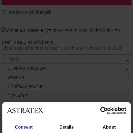
Pridať do obľúbených
Výmena a vrátenie do 30 dní zadarmo
Tovar IHNEĎ na odoslanie.
Objednajte ešte dnes a tovar u vás bude v Utorok
11. 8.
2026
POPIS
DOPRAVA A PLATBA
VÝMENA
ÚDRŽBA A PRANIE
O ZNAČKE
Mohlo by sa vám páčiť
LIMITED
Consent
Details
About