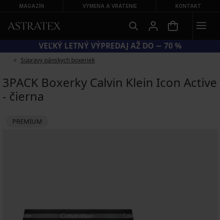
MAGAZÍN
VÝMENA A VRÁTENIE
KONTAKT
KÓD BRA20 = PODPRSENKY −20 %
Súpravy pánskych boxeriek
3PACK Boxerky Calvin Klein Icon Active
- čierna
PREMIUM