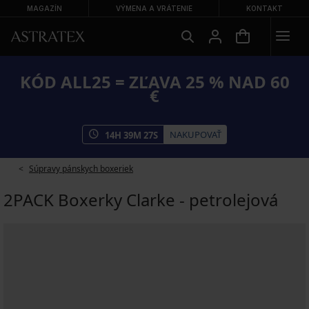
MAGAZÍN
VÝMENA A VRÁTENIE
KONTAKT
KÓD ALL25 = ZĽAVA 25 % NAD 60
€
NAKUPOVAŤ
14
H
39
M
26
S
Súpravy pánskych boxeriek
2PACK Boxerky Clarke - petrolejová