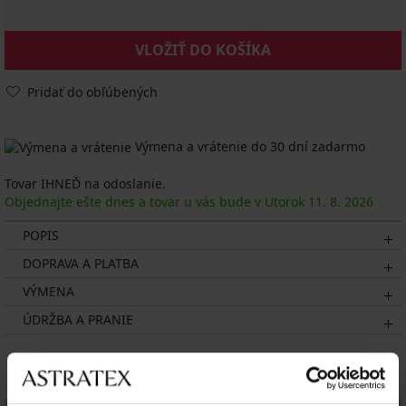
VLOŽIŤ DO KOŠÍKA
Pridať do obľúbených
Výmena a vrátenie do 30 dní zadarmo
Tovar IHNEĎ na odoslanie.
Objednajte ešte dnes a tovar u vás bude v Utorok
11. 8.
2026
POPIS
DOPRAVA A PLATBA
VÝMENA
ÚDRŽBA A PRANIE
Mohlo by sa vám páčiť