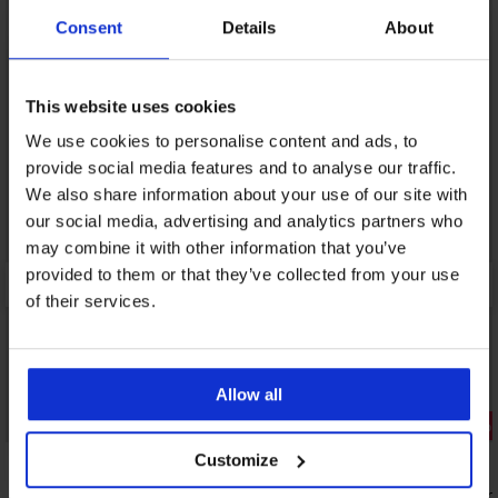
LIMITED
LIMITED
Consent
Details
About
This website uses cookies
We use cookies to personalise content and ads, to
provide social media features and to analyse our traffic.
We also share information about your use of our site with
our social media, advertising and analytics partners who
may combine it with other information that you’ve
provided to them or that they’ve collected from your use
of their services.
Allow all
PREMIUM
Zľava -20%
Zľava -30%
Customize
3PACK Boxerky BOSS Micro One
3PACK Bamb