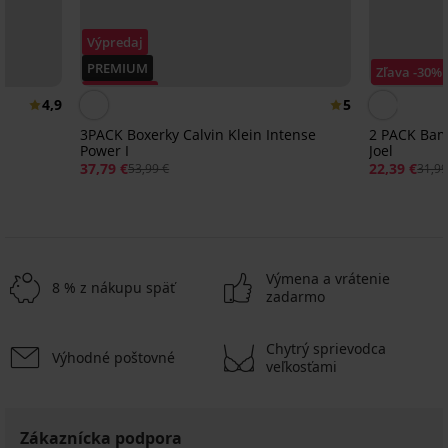
Výpredaj
PREMIUM
Zľava -30%
Zľava -30%
4,9
5
3PACK Boxerky Calvin Klein Intense
2 PACK Bam
Power I
Joel
37,79 €
22,39 €
53,99 €
31,99
Výmena a vrátenie
8 % z nákupu späť
zadarmo
Chytrý sprievodca
Výhodné poštovné
5 % ALL25
-25 % ALL25
-25 % ALL25
-25 % ALL25
-25 % ALL25
-25 % ALL25
Výpredaj
Výpredaj
-50%
-60%
veľkosťami
LIMITED
5
4,8
5
4,9
4,9
4,9
Bambusové
mbusové
Bambusové
Zákaznícka podpora