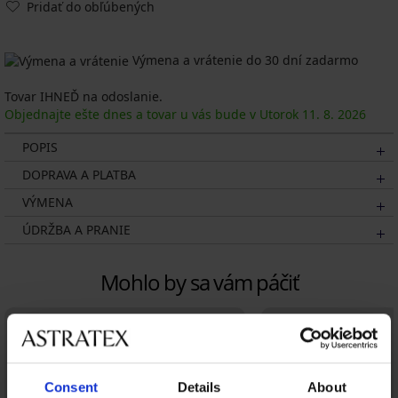
Pridať do obľúbených
Výmena a vrátenie do 30 dní zadarmo
Tovar IHNEĎ na odoslanie.
Objednajte ešte dnes a tovar u vás bude v Utorok
11. 8.
2026
POPIS
DOPRAVA A PLATBA
VÝMENA
ÚDRŽBA A PRANIE
Mohlo by sa vám páčiť
Consent
Details
About