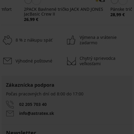
4,3
omfort
2PACK Bavlnené tričko JACK AND JONES
Pánske tri
JacBasic Crew II
28,99 €
26,99 €
Výmena a vrátenie
8 % z nákupu späť
zadarmo
Chytrý sprievodca
Výhodné poštovné
Výpredaj
-30%
-30%
veľkosťami
ED
ITED
LIMITED
3PACK
Zákaznícka podpora
PREMIUM
Pánske
Bavlnené
PREMIUM
PREMIUM
3PACK
Počas pracovných dní od 8:00 do 17:00
bavlnené
tričko
Tričko
tričko
2PACK
2PACK
FILA
Calvin
Jack
02 205 703 40
Bavlnené
Bavlnené
Kai
Klein
and
tričko
tričko
14,69
info@astratex.sk
Cotton
Jones
GANT
BOSS
€
JJECOR...
Cade
Comfort
49,99
20,99
41,99
€
43,39
53,99
€
€
Newsletter
€
€